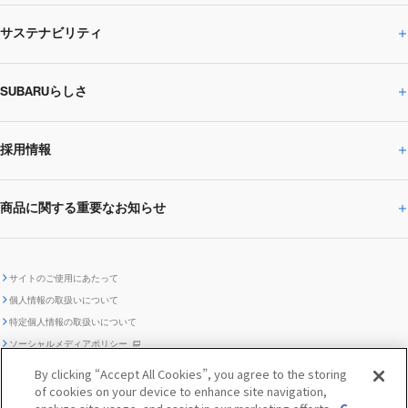
サステナビリティ
株主・投資家の皆様へトップ
ニュースリリース
トピックス・お知らせ
SUBARU 2025方針
会社概要・役員／CXO一覧
SUBARUらしさ
ひとめでわかる
サステナビリティトップ
閉じる
企業・経営
財務データ
事業所・関係会社
SUBARU
CEOサステナビリティ
SUBARUグループの
採用情報
SUBARUらしさトップ
IRライブラリー
株式情報
SUBARU運動部
メッセージ
サステナビリティ
商品に関する重要なお知らせ
採用情報トップ
SUBARUびと
サステナビリティジャーナル
環境
社会
株主・投資家サポート
個人投資家の皆様へ
閉じる
商品に関する重要なお知らせトップ
新卒採用
中途採用
SUBARUデザイン
SUBARU技報
ガバナンス
社外からの評価
IRカレンダー
電子公告
サイトのご使用にあたって
個人情報の取扱いについて
「SUBARUらしさ」を
SUBARU ハイブリッド車 レスキュ
特定個人情報の取扱いについて
車種別環境情報
ディスクロージャー
SUBARU Lab採用（中途）
航空宇宙カンパニー採用
SUBARUが生み出してきたこと
際立たせる技術
GRI内容索引
TCFD対照表
ー時の取扱い
IRサイト注意事項
ソーシャルメディアポリシー
ポリシー
1.安心と愉しさ
お問い合わせ ／ よくあるご質問
By clicking “Accept All Cookies”, you agree to the storing
「SUBARUらしさ」を
クッキーポリシー
of cookies on your device to enhance site navigation,
自動車リサイクル
リコール情報
販売会社グループ採用
期間従業員採用
際立たせる技術
『魔改造の夜』特設サイト
閉じる
編集方針
レポートライブラリー