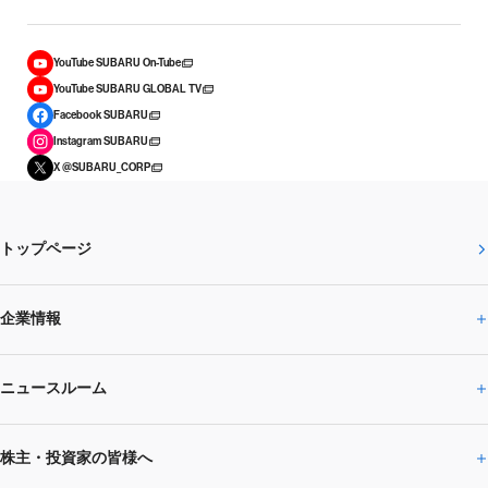
YouTube SUBARU On-Tube
YouTube SUBARU GLOBAL TV
Facebook SUBARU
Instagram SUBARU
X @SUBARU_CORP
トップページ
企業情報
ニュースルーム
企業情報トップ
株主・投資家の皆様へ
ニュースルームトップ
SUBARUのありたい姿
トップメッセージ