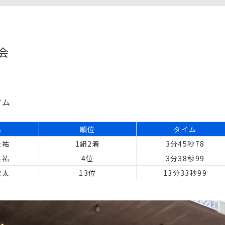
会
）
アム
名
順位
タイム
佳祐
1組2着
3分45秒78
佳祐
4位
3分38秒99
歓太
13位
13分33秒99