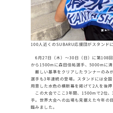
100人近くのSUBARU応援団がスタンド
6月27日（木）～30日（日）に第108
から1500mに森田佳祐選手、5000m
厳しい基準をクリアしたランナーのみが
選手も3年連続の登場。スタンドには全国か
用意した水色の横断幕を掲げて2人を後押
この大会でここ3年間、1500mで2位、
手。世界大会への出場も見据えた今年の
臨みました。