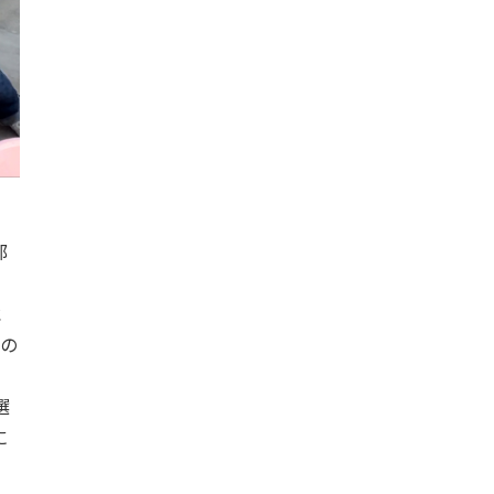
部
水
会の
選
に