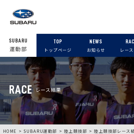
SUBARU
TOP
NEWS
RA
運動部
トップページ
お知らせ
レース
RACE
レース結果
HOME
SUBARU運動部
陸上競技部
陸上競技部レース