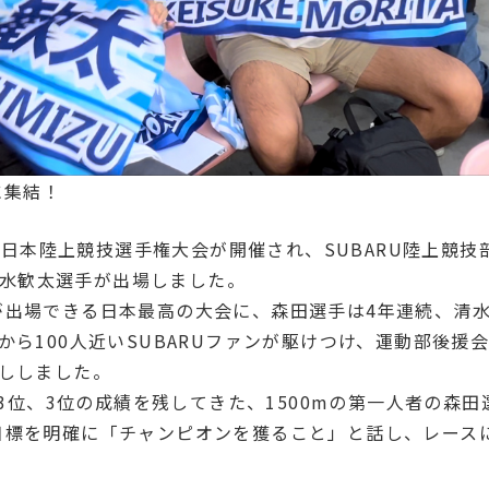
に集結！
回日本陸上競技選手権大会が開催され、SUBARU陸上競技
に清水歓太選手が出場しました。
出場できる日本最高の大会に、森田選手は4年連続、清
ら100人近いSUBARUファンが駆けつけ、運動部後援
ししました。
3位、3位の成績を残してきた、1500mの第一人者の森田
目標を明確に「チャンピオンを獲ること」と話し、レース