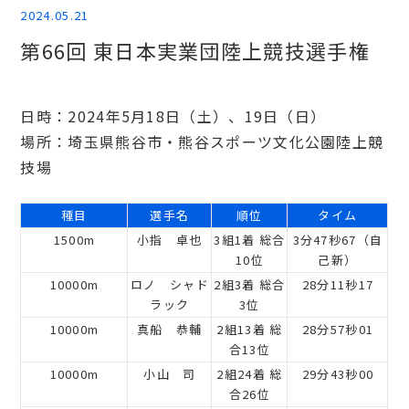
2024.05.21
第66回 東日本実業団陸上競技選手権
日時：2024年5月18日（土）、19日（日）
場所：埼玉県熊谷市・熊谷スポーツ文化公園陸上競
技場
種目
選手名
順位
タイム
1500m
小指 卓也
3組1着 総合
3分47秒67（自
10位
己新）
10000m
ロノ シャド
2組3着 総合
28分11秒17
ラック
3位
10000m
真船 恭輔
2組13着 総
28分57秒01
合13位
10000m
小山 司
2組24着 総
29分43秒00
合26位