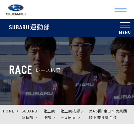
運動部
SUBARU
RACE
レース結果
HOME
SUBARU
陸上競
陸上競技部レ
第66回 東日本実業団
運動部
技部
ース結果
陸上競技選手権