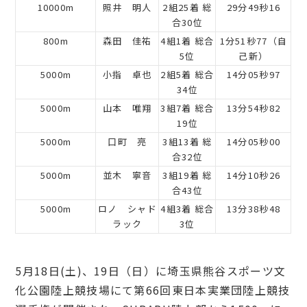
10000m
照井 明人
2組25着 総
29分49秒16
合30位
800m
森田 佳祐
4組1着 総合
1分51秒77（自
5位
己新）
5000m
小指 卓也
2組5着 総合
14分05秒97
34位
5000m
山本 唯翔
3組7着 総合
13分54秒82
19位
5000m
口町 亮
3組13着 総
14分05秒00
合32位
5000m
並木 寧音
3組19着 総
14分10秒26
合43位
5000m
ロノ シャド
4組3着 総合
13分38秒48
ラック
3位
5月18日(土)、19日（日）に埼玉県熊谷スポーツ文
化公園陸上競技場にて第66回東日本実業団陸上競技