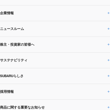
企業情報
ニュースルーム
企業情報トップ
株主・投資家の皆様へ
ニュースルームトップ
SUBARUのありたい姿
トップメッセージ
サステナビリティ
株主・投資家の皆様へトップ
ニュースリリース
トピックス・お知らせ
SUBARU 2025方針
会社概要・役員／CXO一覧
SUBARUらしさ
ひとめでわかる
サステナビリティトップ
閉じる
企業・経営
財務データ
事業所・関係会社
SUBARU
CEOサステナビリティ
SUBARUグループの
採用情報
SUBARUらしさトップ
IRライブラリー
株式情報
SUBARU運動部
メッセージ
サステナビリティ
商品に関する重要なお知らせ
採用情報トップ
SUBARUびと
サステナビリティジャーナル
環境
社会