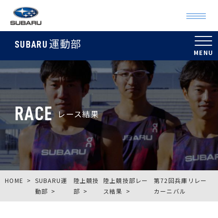
運動部
SUBARU
RACE
レース結果
HOME
SUBARU運
陸上競技
陸上競技部レー
第72回兵庫リレー
動部
部
ス結果
カーニバル