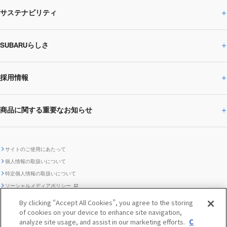
サステナビリティ
株主・投資家の皆様へトップ
ニュースリリース
トピックス・お知らせ
SUBARU 2025方針
会社概要・役員／CXO一覧
SUBARUらしさ
ひとめでわかる
サステナビリティトップ
閉じる
企業・経営
財務データ
事業所・関係会社
SUBARU
CEOサステナビリティ
SUBARUグループの
採用情報
SUBARUらしさトップ
IRライブラリー
株式情報
SUBARU運動部
メッセージ
サステナビリティ
商品に関する重要なお知らせ
採用情報トップ
SUBARUびと
サステナビリティジャーナル
環境
社会
株主・投資家サポート
個人投資家の皆様へ
閉じる
商品に関する重要なお知らせトップ
新卒採用
中途採用
SUBARUデザイン
SUBARU技報
ガバナンス
社外からの評価
IRカレンダー
電子公告
サイトのご使用にあたって
個人情報の取扱いについて
「SUBARUらしさ」を
SUBARU ハイブリッド車 レスキュ
特定個人情報の取扱いについて
車種別環境情報
ディスクロージャー
SUBARU Lab採用（中途）
航空宇宙カンパニー採用
SUBARUが生み出してきたこと
際立たせる技術
GRI内容索引
TCFD対照表
ー時の取扱い
IRサイト注意事項
ソーシャルメディアポリシー
ポリシー
1.安心と愉しさ
お問い合わせ ／ よくあるご質問
By clicking “Accept All Cookies”, you agree to the storing
「SUBARUらしさ」を
of cookies on your device to enhance site navigation,
クッキーポリシー
自動車リサイクル
リコール情報
販売会社グループ採用
期間従業員採用
際立たせる技術
『魔改造の夜』特設サイト
閉じる
編集方針
レポートライブラリー
analyze site usage, and assist in our marketing efforts.
C
メディア
2.環境技術