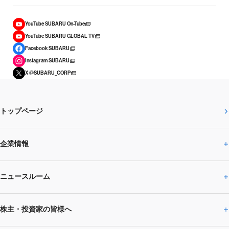
YouTube SUBARU On-Tube
YouTube SUBARU GLOBAL TV
Facebook SUBARU
Instagram SUBARU
X @SUBARU_CORP
トップページ
企業情報
ニュースルーム
企業情報トップ
株主・投資家の皆様へ
ニュースルームトップ
SUBARUのありたい姿
トップメッセージ