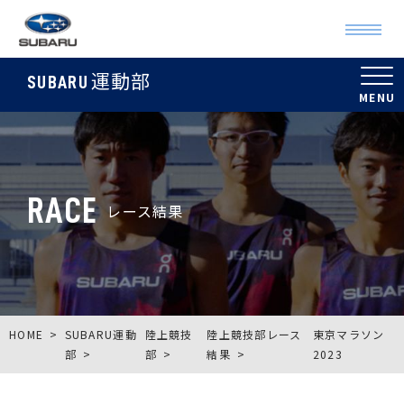
運動部
SUBARU
RACE
レース結果
HOME
SUBARU運動
陸上競技
陸上競技部レース
東京マラソン
部
部
結果
2023