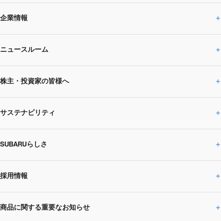
企業情報
ニュースルーム
企業情報トップ
株主・投資家の皆様へ
ニュースルームトップ
SUBARUのありたい姿
トップメッセージ
サステナビリティ
株主・投資家の皆様へトップ
ニュースリリース
トピックス・お知らせ
SUBARU 2025方針
会社概要・役員／CXO一覧
SUBARUらしさ
ひとめでわかる
サステナビリティトップ
閉じる
企業・経営
財務データ
事業所・関係会社
SUBARU
CEOサステナビリティ
SUBARUグループの
採用情報
SUBARUらしさトップ
IRライブラリー
株式情報
SUBARU運動部
メッセージ
サステナビリティ
商品に関する重要なお知らせ
採用情報トップ
SUBARUびと
サステナビリティジャーナル
環境
社会
株主・投資家サポート
個人投資家の皆様へ
閉じる