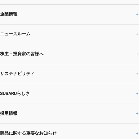
企業情報
ニュースルーム
企業情報トップ
株主・投資家の皆様へ
ニュースルームトップ
SUBARUのありたい姿
トップメッセージ
サステナビリティ
株主・投資家の皆様へトップ
ニュースリリース
トピックス・お知らせ
SUBARU 2025方針
会社概要・役員／CXO一覧
SUBARUらしさ
ひとめでわかる
サステナビリティトップ
閉じる
企業・経営
財務データ
事業所・関係会社
SUBARU
CEOサステナビリティ
SUBARUグループの
採用情報
SUBARUらしさトップ
IRライブラリー
株式情報
SUBARU運動部
メッセージ
サステナビリティ
商品に関する重要なお知らせ
採用情報トップ
SUBARUびと
サステナビリティジャーナル
環境
社会
株主・投資家サポート
個人投資家の皆様へ
閉じる