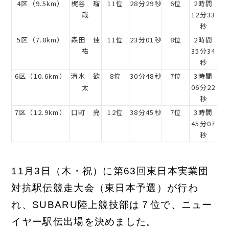
4区（9.5km）
梶谷 瑠
11位
28分29秒
6位
2時間
哉
12分33
秒
5区（7.8km）
森田 佳
11位
23分01秒
8位
2時間
祐
35分34
秒
6区（10.6km）
清水 歓
8位
30分48秒
7位
3時間
太
06分22
秒
7区（12.9km）
口町 亮
12位
38分45秒
7位
3時間
45分07
秒
11月3日（木・祝）に第63回東日本実業団
対抗駅伝競走大会（東日本予選）が行わ
れ、SUBARU陸上競技部は７位で、ニュー
イヤー駅伝出場を決めました。