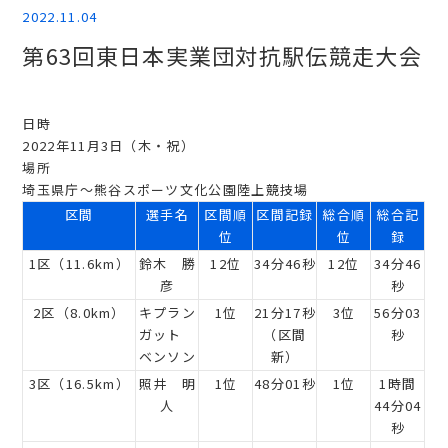
2022.11.04
第63回東日本実業団対抗駅伝競走大会
日時
2022年11月3日（木・祝）
場所
埼玉県庁～熊谷スポーツ文化公園陸上競技場
区間
選手名
区間順
区間記録
総合順
総合記
位
位
録
1区（11.6km）
鈴木 勝
12位
34分46秒
12位
34分46
彦
秒
2区（8.0km）
キプラン
1位
21分17秒
3位
56分03
ガット
（区間
秒
ベンソン
新）
3区（16.5km）
照井 明
1位
48分01秒
1位
1時間
人
44分04
秒