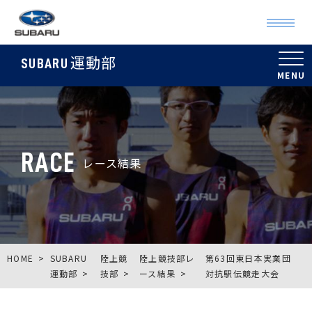
運動部
SUBARU
RACE
レース結果
HOME
SUBARU
陸上競
陸上競技部レ
第63回東日本実業団
運動部
技部
ース結果
対抗駅伝競走大会