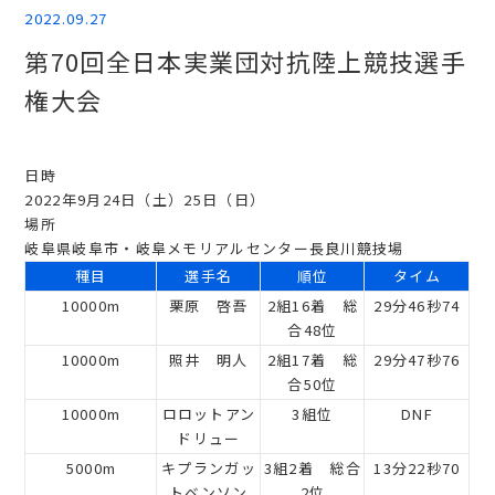
2022.09.27
第70回全日本実業団対抗陸上競技選手
権大会
日時
2022年9月24日（土）25日（日）
場所
岐阜県岐阜市・岐阜メモリアルセンター長良川競技場
種目
選手名
順位
タイム
10000m
栗原 啓吾
2組16着 総
29分46秒74
合48位
10000m
照井 明人
2組17着 総
29分47秒76
合50位
10000m
ロロットアン
3組位
DNF
ドリュー
5000m
キプランガッ
3組2着 総合
13分22秒70
トベンソン
2位