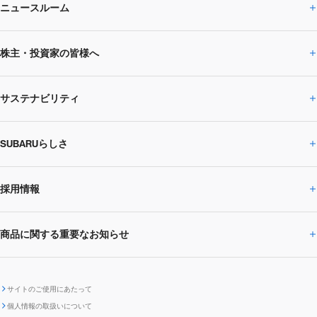
ニュースルーム
企業情報トップ
株主・投資家の皆様へ
ニュースルームトップ
SUBARUのありたい姿
トップメッセージ
サステナビリティ
株主・投資家の皆様へトップ
ニュースリリース
トピックス・お知らせ
SUBARU 2025方針
会社概要・役員／CXO一覧
SUBARUらしさ
ひとめでわかる
サステナビリティトップ
閉じる
企業・経営
財務データ
事業所・関係会社
SUBARU
CEOサステナビリティ
SUBARUグループの
採用情報
SUBARUらしさトップ
IRライブラリー
株式情報
SUBARU運動部
メッセージ
サステナビリティ
商品に関する重要なお知らせ
採用情報トップ
SUBARUびと
サステナビリティジャーナル
環境
社会
株主・投資家サポート
個人投資家の皆様へ
閉じる
商品に関する重要なお知らせトップ
新卒採用
中途採用
SUBARUデザイン
SUBARU技報
ガバナンス
社外からの評価
IRカレンダー
電子公告
サイトのご使用にあたって
個人情報の取扱いについて