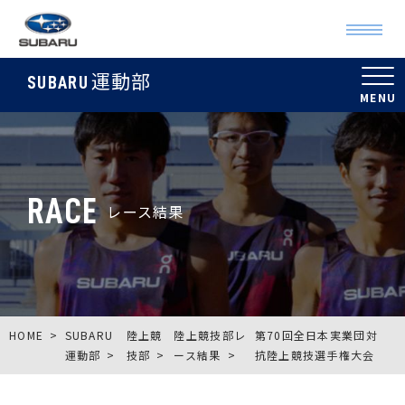
運動部
SUBARU
RACE
レース結果
HOME
SUBARU
陸上競
陸上競技部レ
第70回全日本実業団対
運動部
技部
ース結果
抗陸上競技選手権大会