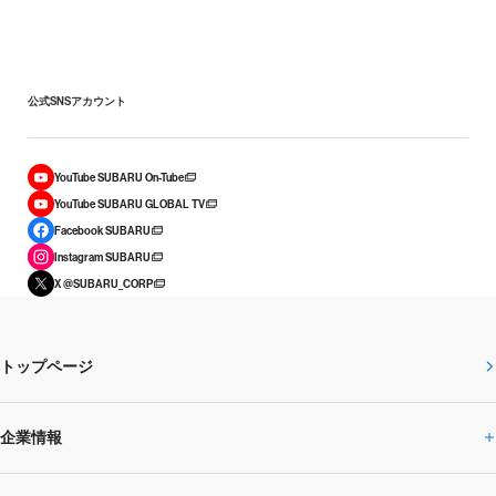
公式SNSアカウント
YouTube SUBARU On-Tube
YouTube SUBARU GLOBAL TV
Facebook SUBARU
Instagram SUBARU
X @SUBARU_CORP
トップページ
企業情報