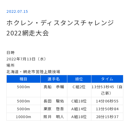
2022.07.15
ホクレン・ディスタンスチャレンジ
2022網走大会
日時
2022年7月13日（水）
場所
北海道・網走市営陸上競技場
種目
選手名
順位
タイム
5000m
真船 恭輔
C組2位
13分53秒45（自
己新）
5000m
長田 駿佑
C組18位
14分06秒55
5000m
栗原 啓吾
A組14位
13分50秒84
10000m
照井 明人
A組18位
28分15秒37