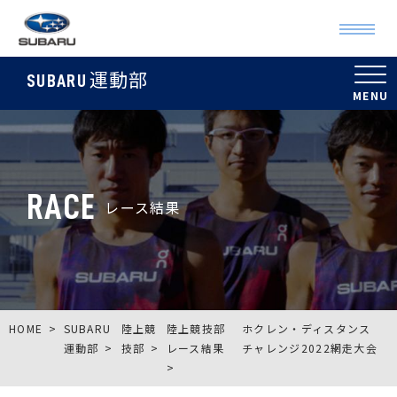
運動部
SUBARU
RACE
レース結果
HOME
SUBARU
陸上競
陸上競技部
ホクレン・ディスタンス
運動部
技部
レース結果
チャレンジ2022網走大会