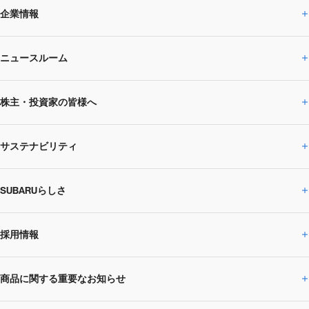
企業情報
ニュースルーム
企業情報トップ
株主・投資家の皆様へ
ニュースルームトップ
SUBARUのありたい姿
トップメッセージ
サステナビリティ
株主・投資家の皆様へトップ
ニュースリリース
トピックス・お知らせ
SUBARU 2025方針
会社概要・役員／CXO一覧
SUBARUらしさ
ひとめでわかる
サステナビリティトップ
閉じる
企業・経営
財務データ
事業所・関係会社
SUBARU
CEOサステナビリティ
SUBARUグループの
採用情報
SUBARUらしさトップ
IRライブラリー
株式情報
SUBARU運動部
メッセージ
サステナビリティ
商品に関する重要なお知らせ
採用情報トップ
SUBARUびと
サステナビリティジャーナル
環境
社会
株主・投資家サポート
個人投資家の皆様へ
閉じる