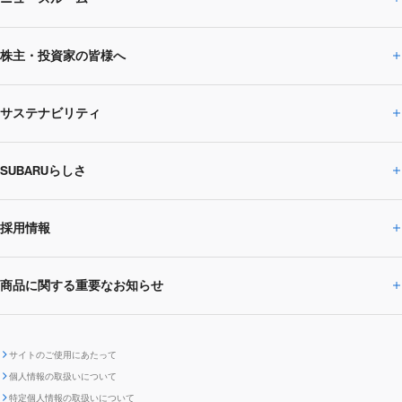
企業情報トップ
株主・投資家の皆様へ
ニュースルームトップ
SUBARUのありたい姿
トップメッセージ
サステナビリティ
株主・投資家の皆様へトップ
ニュースリリース
トピックス・お知らせ
SUBARU 2025方針
会社概要・役員／CXO一覧
SUBARUらしさ
ひとめでわかる
サステナビリティトップ
閉じる
企業・経営
財務データ
事業所・関係会社
SUBARU
CEOサステナビリティ
SUBARUグループの
採用情報
SUBARUらしさトップ
IRライブラリー
株式情報
SUBARU運動部
メッセージ
サステナビリティ
商品に関する重要なお知らせ
採用情報トップ
SUBARUびと
サステナビリティジャーナル
環境
社会
株主・投資家サポート
個人投資家の皆様へ
閉じる
商品に関する重要なお知らせトップ
新卒採用
中途採用
SUBARUデザイン
SUBARU技報
ガバナンス
社外からの評価
IRカレンダー
電子公告
サイトのご使用にあたって
個人情報の取扱いについて
「SUBARUらしさ」を
SUBARU ハイブリッド車 レスキュ
特定個人情報の取扱いについて