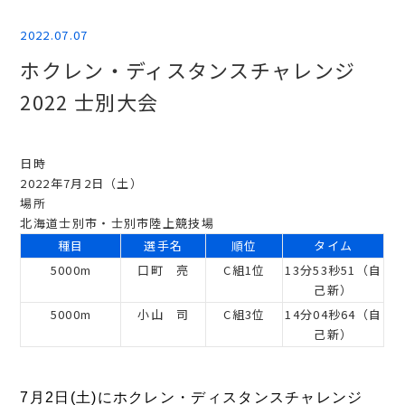
2022.07.07
ホクレン・ディスタンスチャレンジ
2022 士別大会
日時
2022年7月2日（土）
場所
北海道士別市・士別市陸上競技場
種目
選手名
順位
タイム
5000m
口町 亮
C組1位
13分53秒51（自
己新）
5000m
小山 司
C組3位
14分04秒64（自
己新）
7月2日(土)にホクレン・ディスタンスチャレンジ