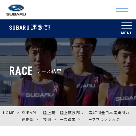
運動部
SUBARU
RACE
レース結果
HOME
SUBARU
陸上競
陸上競技部レ
第47回全日本実業団ハ
運動部
技部
ース結果
ーフマラソン大会