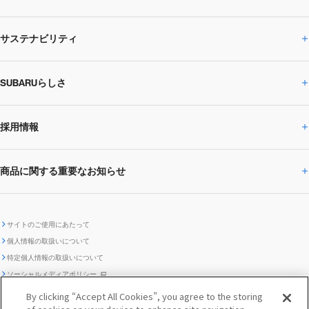
サステナビリティ
株主・投資家の皆様へトップ
ニュースリリース
トピックス・お知らせ
SUBARU 2025方針
会社概要・役員／CXO一覧
SUBARUらしさ
ひとめでわかる
サステナビリティトップ
閉じる
企業・経営
財務データ
事業所・関係会社
SUBARU
CEOサステナビリティ
SUBARUグループの
採用情報
SUBARUらしさトップ
IRライブラリー
株式情報
SUBARU運動部
メッセージ
サステナビリティ
商品に関する重要なお知らせ
採用情報トップ
SUBARUびと
サステナビリティジャーナル
環境
社会
株主・投資家サポート
個人投資家の皆様へ
閉じる
商品に関する重要なお知らせトップ
新卒採用
中途採用
SUBARUデザイン
SUBARU技報
ガバナンス
社外からの評価
IRカレンダー
電子公告
サイトのご使用にあたって
個人情報の取扱いについて
「SUBARUらしさ」を
SUBARU ハイブリッド車 レスキュ
特定個人情報の取扱いについて
車種別環境情報
ディスクロージャー
SUBARU Lab採用（中途）
航空宇宙カンパニー採用
SUBARUが生み出してきたこと
際立たせる技術
GRI内容索引
TCFD対照表
ー時の取扱い
IRサイト注意事項
ソーシャルメディアポリシー
ポリシー
1.安心と愉しさ
お問い合わせ ／ よくあるご質問
By clicking “Accept All Cookies”, you agree to the storing
「SUBARUらしさ」を
クッキーポリシー