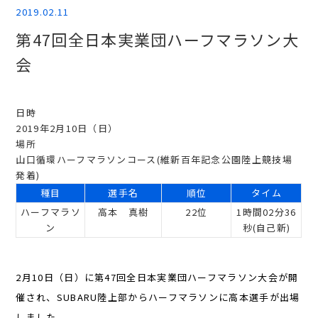
2019.02.11
第47回全日本実業団ハーフマラソン大
会
日時
2019年2月10日（日）
場所
山口循環ハーフマラソンコース(維新百年記念公園陸上競技場
発着)
種目
選手名
順位
タイム
ハーフマラソ
高本 真樹
22位
1時間02分36
ン
秒(自己新)
2月10日（日）に第47回全日本実業団ハーフマラソン大会
が開
催され、SUBARU陸上部からハーフマラソンに高本選手が出場
しました。