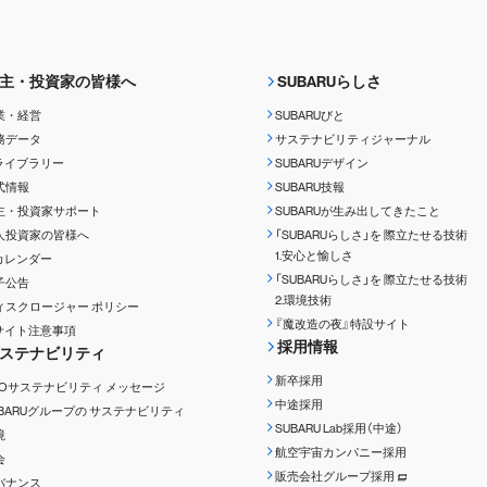
主・投資家の皆様へ
SUBARUらしさ
業・経営
SUBARUびと
務データ
サステナビリティジャーナル
Rライブラリー
SUBARUデザイン
式情報
SUBARU技報
主・投資家サポート
SUBARUが生み出してきたこと
人投資家の皆様へ
「SUBARUらしさ」を
際立たせる技術
1.安心と愉しさ
Rカレンダー
「SUBARUらしさ」を
際立たせる技術
子公告
2.環境技術
ィスクロージャー
ポリシー
『魔改造の夜』特設サイト
Rサイト注意事項
採用情報
ステナビリティ
新卒採用
EOサステナビリティ
メッセージ
中途採用
UBARUグループの
サステナビリティ
SUBARU Lab採用（中途）
境
航空宇宙カンパニー採用
会
販売会社グループ採用
バナンス