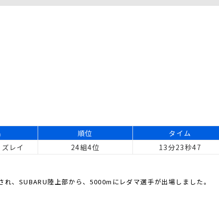
名
順位
タイム
ェズレイ
24組4位
13分23秒47
され、SUBARU陸上部から、5000mにレダマ選手が出場しました。