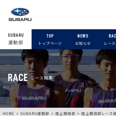
SUBARU
TOP
NEWS
RA
運動部
トップページ
お知らせ
レース
RACE
レース結果
HOME
SUBARU運動部
陸上競技部
陸上競技部レース