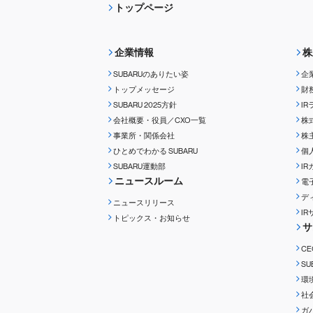
トップページ
企業情報
株
SUBARUのありたい姿
企
トップメッセージ
財
SUBARU 2025方針
I
会社概要・役員／CXO一覧
株
事業所・関係会社
株
ひとめでわかる
SUBARU
個
SUBARU運動部
I
ニュースルーム
電
デ
ニュースリリース
I
トピックス・お知らせ
サ
C
S
環
社
ガ