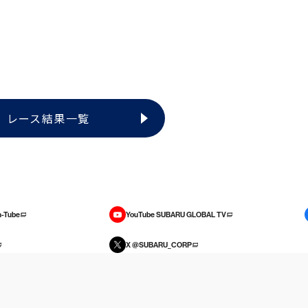
レース結果一覧
-Tube
YouTube SUBARU GLOBAL TV
X @SUBARU_CORP