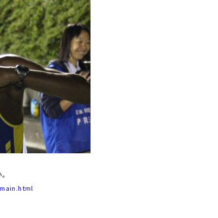
い。
/main.html