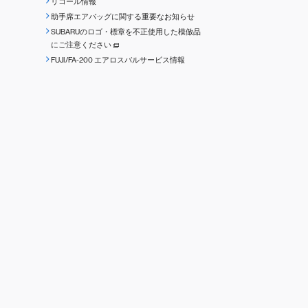
リコール情報
助手席エアバッグに関する重要なお知らせ
SUBARUのロゴ・標章を不正使用した模倣品
にご注意ください
FUJI/FA-200 エアロスバルサービス情報