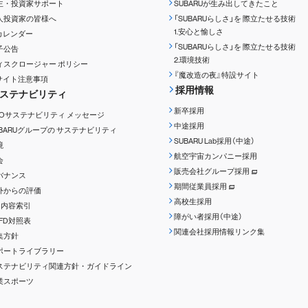
主・投資家サポート
SUBARUが生み出してきたこと
人投資家の皆様へ
「SUBARUらしさ」を
際立たせる技術
1.安心と愉しさ
Rカレンダー
「SUBARUらしさ」を
際立たせる技術
子公告
2.環境技術
ィスクロージャー
ポリシー
『魔改造の夜』特設サイト
Rサイト注意事項
採用情報
ステナビリティ
新卒採用
EOサステナビリティ
メッセージ
中途採用
UBARUグループの
サステナビリティ
SUBARU Lab採用（中途）
境
航空宇宙カンパニー採用
会
販売会社グループ採用
バナンス
期間従業員採用
外からの評価
高校生採用
RI内容索引
障がい者採用（中途）
CFD対照表
関連会社採用情報リンク集
集方針
ポートライブラリー
ステナビリティ関連方針・ガイドライン
業スポーツ