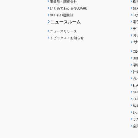
事業所・関係会社
株
ひとめでわかる
SUBARU
個
SUBARU運動部
I
ニュースルーム
電
デ
ニュースリリース
I
トピックス・お知らせ
サ
C
S
環
社
ガ
社
G
T
編
レ
サ
企