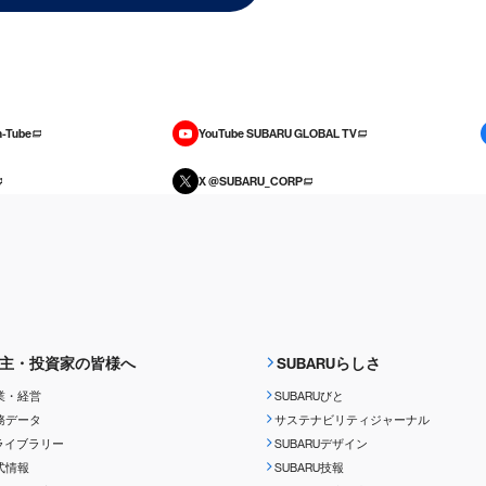
-Tube
YouTube SUBARU GLOBAL TV
X @SUBARU_CORP
主・投資家の皆様へ
SUBARUらしさ
業・経営
SUBARUびと
務データ
サステナビリティジャーナル
Rライブラリー
SUBARUデザイン
式情報
SUBARU技報