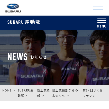
運動部
SUBARU
NEWS
お知らせ
HOME
SUBARU運
陸上競技
陸上競技部からの
第34回さくら
動部
部
お知らせ
マラソン