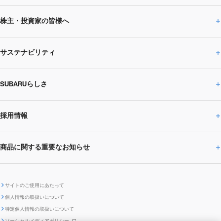
株主・投資家の皆様へ
ニュースルームトップ
SUBARUのありたい姿
トップメッセージ
サステナビリティ
株主・投資家の皆様へトップ
ニュースリリース
トピックス・お知らせ
SUBARU 2025方針
会社概要・役員／CXO一覧
SUBARUらしさ
ひとめでわかる
サステナビリティトップ
閉じる
企業・経営
財務データ
事業所・関係会社
SUBARU
CEOサステナビリティ
SUBARUグループの
採用情報
SUBARUらしさトップ
IRライブラリー
株式情報
SUBARU運動部
メッセージ
サステナビリティ
商品に関する重要なお知らせ
採用情報トップ
SUBARUびと
サステナビリティジャーナル
環境
社会
株主・投資家サポート
個人投資家の皆様へ
閉じる
商品に関する重要なお知らせトップ
新卒採用
中途採用
SUBARUデザイン
SUBARU技報
ガバナンス
社外からの評価
IRカレンダー
電子公告
サイトのご使用にあたって
個人情報の取扱いについて
「SUBARUらしさ」を
SUBARU ハイブリッド車 レスキュ
特定個人情報の取扱いについて
車種別環境情報
ディスクロージャー
SUBARU Lab採用（中途）
航空宇宙カンパニー採用
SUBARUが生み出してきたこと
際立たせる技術
GRI内容索引
TCFD対照表
ー時の取扱い
IRサイト注意事項
ソーシャルメディアポリシー