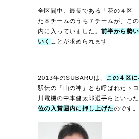
全区間中、最長である「花の４区」
た８チームのうち７チームが、こ
内に入っていました。
前半から勢
いく
ことが求められます。
2013年のSUBARUは、
この４区に
駅伝の「山の神」とも呼ばれたト
川電機の中本健太郎選手らといっ
位の入賞圏内に押し上げた
のです