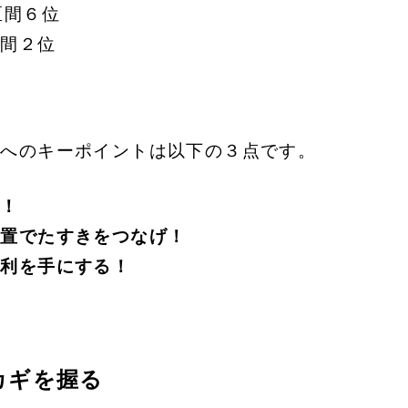
区間６位
区間２位
賞へのキーポイントは以下の３点です。
る！
位置でたすきをつなげ！
勝利を手にする！
カギを握る