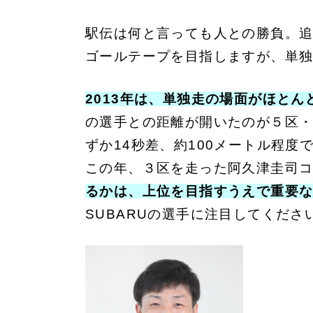
駅伝は何と言っても人との勝負。
ゴールテープを目指しますが、単
2013年は、単独走の場面がほと
の選手との距離が開いたのが５区
ずか14秒差、約100メートル程度
この年、３区を走った阿久津圭司
るかは、上位を目指すうえで重要
S
UBARUの選手に注目してくださ