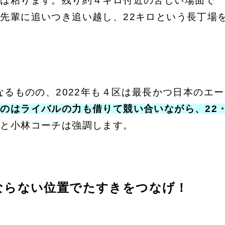
手は粘ります。残り約４キロ付近の苦しい場面で
先輩に追いつき追い越し、22キロという長丁場
なるものの、2022年も４区は最長かつ日本のエー
のはライバルの力も借りて競い合いながら、22・
だと小林コーチは強調します。
ならない位置でたすきをつなげ！