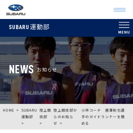
運動部
SUBARU
NEWS
お知らせ
HOME
SUBARU
陸上競
陸上競技部か
小林コーチ 唐澤剣也選
運動部
技部
らのお知ら
手のガイドランナーを務
せ
める