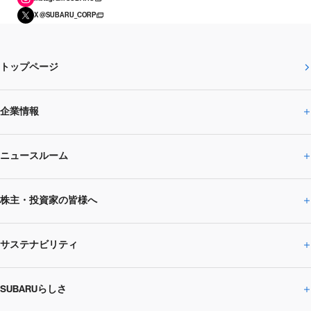
X @SUBARU_CORP
トップページ
企業情報
ニュースルーム
企業情報トップ
株主・投資家の皆様へ
ニュースルームトップ
SUBARUのありたい姿
トップメッセージ
サステナビリティ
株主・投資家の皆様へトップ
ニュースリリース
トピックス・お知らせ
SUBARU 2025方針
会社概要・役員／CXO一覧
SUBARUらしさ
ひとめでわかる
サステナビリティトップ
閉じる
企業・経営
財務データ
事業所・関係会社
SUBARU