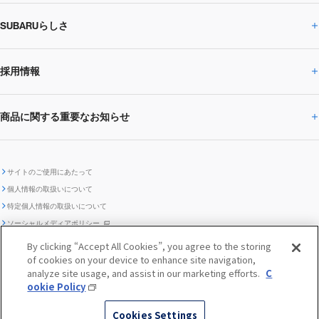
SUBARUらしさ
ひとめでわかる
サステナビリティトップ
閉じる
企業・経営
財務データ
事業所・関係会社
SUBARU
CEOサステナビリティ
SUBARUグループの
採用情報
SUBARUらしさトップ
IRライブラリー
株式情報
SUBARU運動部
メッセージ
サステナビリティ
商品に関する重要なお知らせ
採用情報トップ
SUBARUびと
サステナビリティジャーナル
環境
社会
株主・投資家サポート
個人投資家の皆様へ
閉じる
商品に関する重要なお知らせトップ
新卒採用
中途採用
SUBARUデザイン
SUBARU技報
ガバナンス
社外からの評価
IRカレンダー
電子公告
サイトのご使用にあたって
個人情報の取扱いについて
「SUBARUらしさ」を
SUBARU ハイブリッド車 レスキュ
特定個人情報の取扱いについて
車種別環境情報
ディスクロージャー
SUBARU Lab採用（中途）
航空宇宙カンパニー採用
SUBARUが生み出してきたこと
際立たせる技術
GRI内容索引
TCFD対照表
ー時の取扱い
IRサイト注意事項
ソーシャルメディアポリシー
ポリシー
1.安心と愉しさ
お問い合わせ ／ よくあるご質問
By clicking “Accept All Cookies”, you agree to the storing
「SUBARUらしさ」を
クッキーポリシー
of cookies on your device to enhance site navigation,
自動車リサイクル
リコール情報
販売会社グループ採用
期間従業員採用
際立たせる技術
『魔改造の夜』特設サイト
閉じる
編集方針
レポートライブラリー
analyze site usage, and assist in our marketing efforts.
C
メディア
2.環境技術
ookie Policy
助手席エアバッグに関する重要な
SUBARUのロゴ・標章を不正使用
サステナビリティ関連方針・ガイ
© SUBARU CORPORATION
閉じる
高校生採用
障がい者採用（中途）
企業スポーツ
Cookies Settings
お知らせ
した模倣品にご注意ください