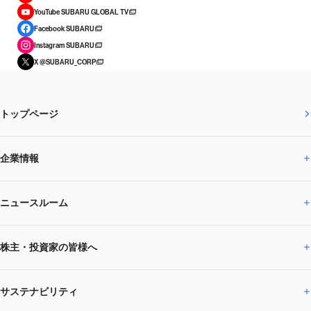
YouTube SUBARU GLOBAL TV
Facebook SUBARU
Instagram SUBARU
X @SUBARU_CORP
トップページ
企業情報
ニュースルーム
企業情報トップ
株主・投資家の皆様へ
ニュースルームトップ
SUBARUのありたい姿
トップメッセージ
サステナビリティ
株主・投資家の皆様へトップ
ニュースリリース
トピックス・お知らせ
SUBARU 2025方針
会社概要・役員／CXO一覧