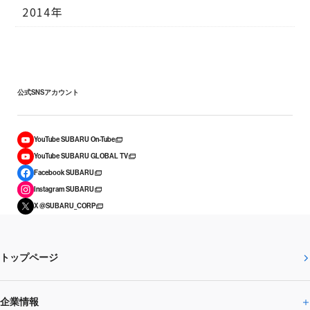
2014年
公式SNSアカウント
YouTube SUBARU On-Tube
YouTube SUBARU GLOBAL TV
Facebook SUBARU
Instagram SUBARU
X @SUBARU_CORP
トップページ
企業情報