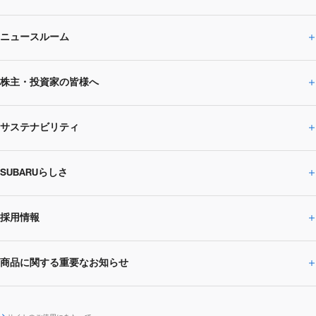
ニュースルーム
企業情報トップ
株主・投資家の皆様へ
ニュースルームトップ
SUBARUのありたい姿
トップメッセージ
サステナビリティ
株主・投資家の皆様へトップ
ニュースリリース
トピックス・お知らせ
SUBARU 2025方針
会社概要・役員／CXO一覧
SUBARUらしさ
ひとめでわかる
サステナビリティトップ
閉じる
企業・経営
財務データ
事業所・関係会社
SUBARU
CEOサステナビリティ
SUBARUグループの
採用情報
SUBARUらしさトップ
IRライブラリー
株式情報
SUBARU運動部
メッセージ
サステナビリティ
商品に関する重要なお知らせ
採用情報トップ
SUBARUびと
サステナビリティジャーナル
環境
社会
株主・投資家サポート
個人投資家の皆様へ
閉じる
商品に関する重要なお知らせトップ
新卒採用
中途採用
SUBARUデザイン
SUBARU技報
ガバナンス
社外からの評価