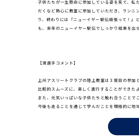
子供たちが一生懸命に参加している姿を見て、私
だくなど熱心に教室に参加していただき、ランニ
り、終わりには『ニューイヤー駅伝頑張って！』
も、来年のニューイヤー駅伝でしっかり結果を出
【滑選手コメント】
上州アスリートクラブの陸上教室は３度目の参加
比較的スムーズに、楽しく進行することができた
また、元気いっぱいな子供たちと触れ合うことで
今後も走ることを通じて学んだことを積極的に地