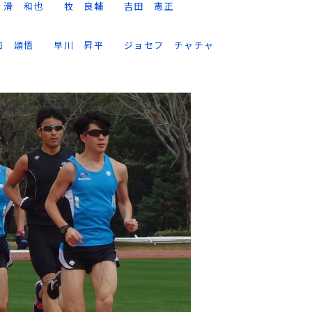
滑 和也
牧 良輔
吉田 憲正
口 頌悟
早川 昇平
ジョセフ チャチャ