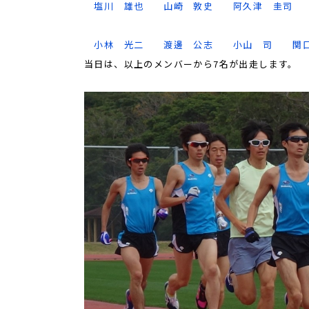
塩川 雄也
山崎 敦史
阿久津 圭司
小林 光二
渡邊 公志
小山 司
関
当日は、以上のメンバーから7名が出走します。