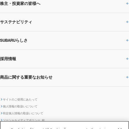
株主・投資家の皆様へ
ニュースルームトップ
SUBARUのありたい姿
トップメッセージ
サステナビリティ
株主・投資家の皆様へトップ
ニュースリリース
トピックス・お知らせ
SUBARU 2025方針
会社概要・役員／CXO一覧
SUBARUらしさ
ひとめでわかる
サステナビリティトップ
閉じる
企業・経営
財務データ
事業所・関係会社
SUBARU
CEOサステナビリティ
SUBARUグループの
採用情報
SUBARUらしさトップ
IRライブラリー
株式情報
SUBARU運動部
メッセージ
サステナビリティ
商品に関する重要なお知らせ
採用情報トップ
SUBARUびと
サステナビリティジャーナル
環境
社会
株主・投資家サポート
個人投資家の皆様へ
閉じる
商品に関する重要なお知らせトップ
新卒採用
中途採用
SUBARUデザイン
SUBARU技報
ガバナンス
社外からの評価
IRカレンダー
電子公告
サイトのご使用にあたって
個人情報の取扱いについて
「SUBARUらしさ」を
SUBARU ハイブリッド車 レスキュ
特定個人情報の取扱いについて
車種別環境情報
ディスクロージャー
SUBARU Lab採用（中途）
航空宇宙カンパニー採用
SUBARUが生み出してきたこと
際立たせる技術
GRI内容索引
TCFD対照表
ー時の取扱い
IRサイト注意事項
ソーシャルメディアポリシー
ポリシー
1.安心と愉しさ
お問い合わせ ／ よくあるご質問