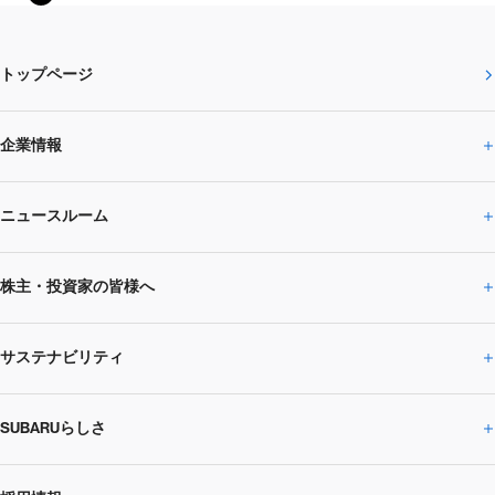
トップページ
企業情報
ニュースルーム
企業情報トップ
株主・投資家の皆様へ
ニュースルームトップ
SUBARUのありたい姿
トップメッセージ
サステナビリティ
株主・投資家の皆様へトップ
ニュースリリース
トピックス・お知らせ
SUBARU 2025方針
会社概要・役員／CXO一覧
SUBARUらしさ
ひとめでわかる
サステナビリティトップ
閉じる
企業・経営
財務データ
事業所・関係会社
SUBARU
CEOサステナビリティ
SUBARUグループの