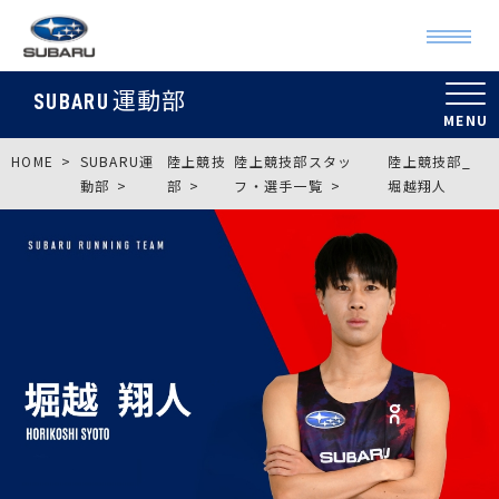
運動部
SUBARU
HOME
SUBARU運
陸上競技
陸上競技部スタッ
陸上競技部_
動部
部
フ・選手一覧
堀越翔人