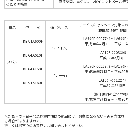
直接訪問、電話またはダイレクトメール等で
るための措置
サービスキャンペーン対象車の車
車名
型 式
通 称 名
範囲及び製作期間
LA600F-0007741～LA600F-00
DBA-LA600F
平成30年7月3日～平成30年7
「シフォン」
LA610F-0003399
DBA-LA610F
平成30年7月3日
スバル
LA150F-0026878～LA150F-00
DBA-LA150F
平成30年7月3日～平成30年7
「ステラ｣
LA160F-0012277
DBA-LA160F
平成30年7月5日
(製作期間の全体の範囲)
平成30年7月3日～平成30年7
※対象車の車台番号及び製作期間の範囲には、対象にならない車両も含まれ
る場合がありますので、
詳しくは最寄りの販売店にお問い合わせください。