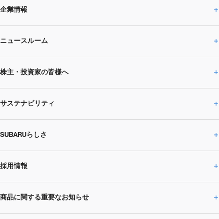
企業情報
ニュースルーム
企業情報トップ
株主・投資家の皆様へ
ニュースルームトップ
SUBARUのありたい姿
トップメッセージ
サステナビリティ
株主・投資家の皆様へトップ
ニュースリリース
トピックス・お知らせ
SUBARU 2025方針
会社概要・役員／CXO一覧
SUBARUらしさ
ひとめでわかる
サステナビリティトップ
閉じる
企業・経営
財務データ
事業所・関係会社
SUBARU
CEOサステナビリティ
SUBARUグループの
採用情報
SUBARUらしさトップ
IRライブラリー
株式情報
SUBARU運動部
メッセージ
サステナビリティ
商品に関する重要なお知らせ
採用情報トップ
SUBARUびと
サステナビリティジャーナル
環境
社会
株主・投資家サポート
個人投資家の皆様へ
閉じる