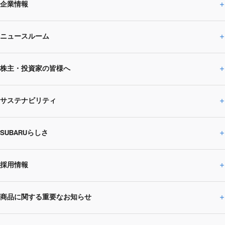
企業情報
ニュースルーム
企業情報トップ
株主・投資家の皆様へ
ニュースルームトップ
SUBARUのありたい姿
トップメッセージ
サステナビリティ
株主・投資家の皆様へトップ
ニュースリリース
トピックス・お知らせ
SUBARU 2025方針
会社概要・役員／CXO一覧
SUBARUらしさ
ひとめでわかる
サステナビリティトップ
閉じる
企業・経営
財務データ
事業所・関係会社
SUBARU
CEOサステナビリティ
SUBARUグループの
採用情報
SUBARUらしさトップ
IRライブラリー
株式情報
SUBARU運動部
メッセージ
サステナビリティ
商品に関する重要なお知らせ
採用情報トップ
SUBARUびと
サステナビリティジャーナル
環境
社会
株主・投資家サポート
個人投資家の皆様へ
閉じる