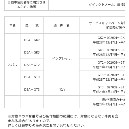
自動車使用者等に周知させ
ダイレクトメール、直接訪問
るための措置
サービスキャンペーン対象
車名
型 式
通 称 名
範囲及び製作期
GK2－002001～GK2－
DBA－GK2
平成28年12月7日～平成2
GK3－002001～GK3－
DBA－GK3
平成28年12月7日～平成2
「インプレッサ」
GT2－002003～GT2－
スバル
DBA－GT2
平成28年12月7日～平成2
GT3－002001～GT3－
DBA－GT3
平成28年12月7日～平成2
GT3－027002～GT3－
DBA－GT3
「XV」
平成29年4月21日～平成2
（製作期間の全体の
平成28年12月7日～平成2
※対象車の車台番号及び製作期間の範囲には、対象にならない車両も含
まれる場合がありますので、
詳しくは最寄りの販売店にお問い合わせください。