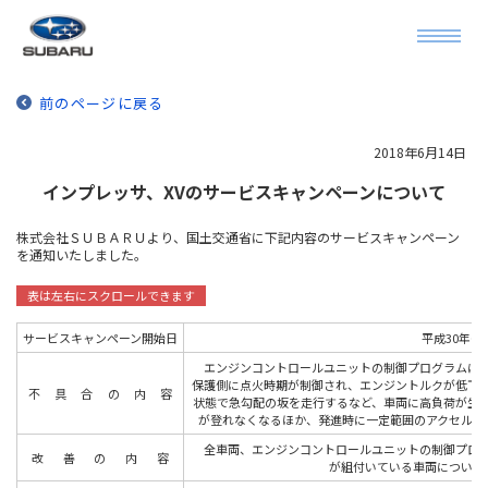
前のページに戻る
2018年6月14日
インプレッサ、XVのサービスキャンペーンについて
株式会社ＳＵＢＡＲＵより、国土交通省に下記内容のサービスキャンペーン
を通知いたしました。
サービスキャンペーン開始日
平成30年6
エンジンコントロールユニットの制御プログラムにお
保護側に点火時期が制御され、エンジントルクが低下
不具合の内
容
状態で急勾配の坂を走行するなど、車両に高負荷が生
が登れなくなるほか、発進時に一定範囲のアクセル操
全車両、エンジンコントロールユニットの制御プログ
改善の内
容
が組付いている車両について