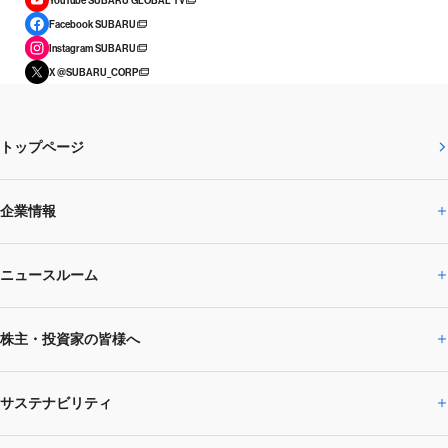
YouTube SUBARU GLOBAL TV
Facebook SUBARU
Instagram SUBARU
X @SUBARU_CORP
トップページ
企業情報
ニュースルーム
企業情報トップ
株主・投資家の皆様へ
ニュースルームトップ
SUBARUのありたい姿
トップメッセージ
サステナビリティ
株主・投資家の皆様へトップ
ニュースリリース
トピックス・お知らせ
SUBARU 2025方針
会社概要・役員／CXO一覧