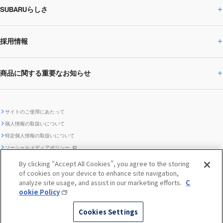
SUBARUらしさ
ひとめでわかる
サステナビリティトップ
閉じる
企業・経営
財務データ
事業所・関係会社
SUBARU
CEOサステナビリティ
SUBARUグループの
採用情報
SUBARUらしさトップ
IRライブラリー
株式情報
SUBARU運動部
メッセージ
サステナビリティ
商品に関する重要なお知らせ
採用情報トップ
SUBARUびと
サステナビリティジャーナル
環境
社会
株主・投資家サポート
個人投資家の皆様へ
閉じる
商品に関する重要なお知らせトップ
新卒採用
中途採用
SUBARUデザイン
SUBARU技報
ガバナンス
社外からの評価
IRカレンダー
電子公告
サイトのご使用にあたって
個人情報の取扱いについて
「SUBARUらしさ」を
SUBARU ハイブリッド車 レスキュ
特定個人情報の取扱いについて
車種別環境情報
ディスクロージャー
SUBARU Lab採用（中途）
航空宇宙カンパニー採用
SUBARUが生み出してきたこと
際立たせる技術
GRI内容索引
TCFD対照表
ー時の取扱い
IRサイト注意事項
ソーシャルメディアポリシー
ポリシー
1.安心と愉しさ
お問い合わせ ／ よくあるご質問
By clicking “Accept All Cookies”, you agree to the storing
「SUBARUらしさ」を
クッキーポリシー
of cookies on your device to enhance site navigation,
自動車リサイクル
リコール情報
販売会社グループ採用
期間従業員採用
際立たせる技術
『魔改造の夜』特設サイト
閉じる
編集方針
レポートライブラリー
analyze site usage, and assist in our marketing efforts.
C
メディア
2.環境技術
ookie Policy
助手席エアバッグに関する重要な
SUBARUのロゴ・標章を不正使用
サステナビリティ関連方針・ガイ
© SUBARU CORPORATION
閉じる
高校生採用
障がい者採用（中途）
企業スポーツ
Cookies Settings
お知らせ
した模倣品にご注意ください
ドライン