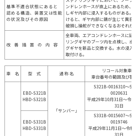
ステアリングギヤにおいて、ブーツ
基準不適合状態にある
と
ンドレンホースが直上にあるため、
認める構造、装置又は性
能
しギヤ内部に浸入するものがある。
の状況及びその原
因
けると、ギヤ内部に錆が生じて異音
破損し操舵ができなくなるおそれが
全車両、エアコンドレンホースに延
リングギヤのブーツ内を点検し、水
改善措置の内
容
グギヤを新品と交換する。水の浸入
取付ける。
リコール対象車の
車 名
型 式
通 称 名
車台番号の範囲及び製
S321B-0016310～S3
EBD-S321B
0020631
HBD-S321B
平成29年10月31日～令
31日
「サンバー」
S331B-0015607～S3
EBD-S331B
0019746
HBD-S331B
平成29年11月1日～令和
31日