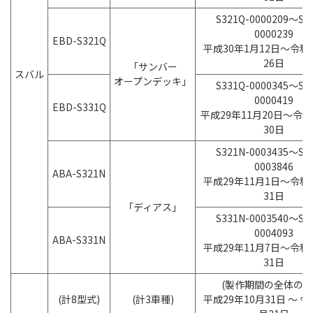
S321Q-0000209～S3
0000239
EBD-S321Q
平成30年1月12日～令和
26日
「サンバー
スバル
オープンデッキ」
S331Q-0000345～S3
0000419
EBD-S331Q
平成29年11月20日～令
30日
S321N-0003435～S3
0003846
ABA-S321N
平成29年11月1日～令和
31日
「ディアス」
S331N-0003540～S3
0004093
ABA-S331N
平成29年11月7日～令和
31日
(製作期間の全体の範
(計8型式)
(計3車種)
平成29年10月31日 ～ 