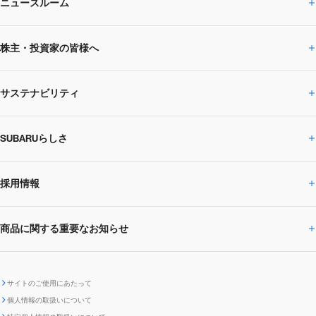
ニュースルーム
企業情報トップ
株主・投資家の皆様へ
ニュースルームトップ
SUBARUのありたい姿
トップメッセージ
サステナビリティ
株主・投資家の皆様へトップ
ニュースリリース
トピックス・お知らせ
SUBARU 2025方針
会社概要・役員／CXO一覧
SUBARUらしさ
ひとめでわかる
サステナビリティトップ
閉じる
企業・経営
財務データ
事業所・関係会社
SUBARU
CEOサステナビリティ
SUBARUグループの
採用情報
SUBARUらしさトップ
IRライブラリー
株式情報
SUBARU運動部
メッセージ
サステナビリティ
商品に関する重要なお知らせ
採用情報トップ
SUBARUびと
サステナビリティジャーナル
環境
社会
株主・投資家サポート
個人投資家の皆様へ
閉じる
商品に関する重要なお知らせトップ
新卒採用
中途採用
SUBARUデザイン
SUBARU技報
ガバナンス
社外からの評価
IRカレンダー
電子公告
サイトのご使用にあたって
個人情報の取扱いについて
「SUBARUらしさ」を
SUBARU ハイブリッド車 レスキュ