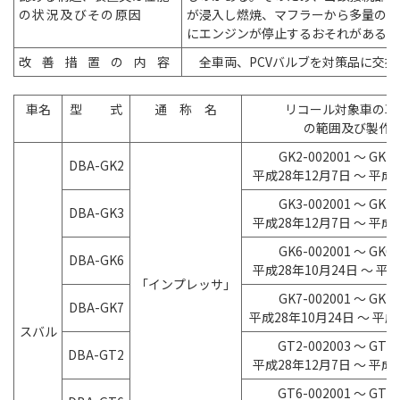
の状況及びその原
因
が浸入し燃焼、マフラーから多量の白
にエンジンが停止するおそれがある。
改善措置の内
容
全車両、PCVバルブを対策品に交換
車名
型 式
通 称 名
リコール対象車の車
の範囲及び製作
GK2-002001 ～ GK2-
DBA-GK2
平成28年12月7日 ～ 平成
GK3-002001 ～ GK3-
DBA-GK3
平成28年12月7日 ～ 平成
GK6-002001 ～ GK6-
DBA-GK6
平成28年10月24日 ～ 平
「インプレッサ」
GK7-002001 ～ GK7-
DBA-GK7
平成28年10月24日 ～ 平成
スバル
GT2-002003 ～ GT2-
DBA-GT2
平成28年12月7日 ～ 平成
GT6-002001 ～ GT6-