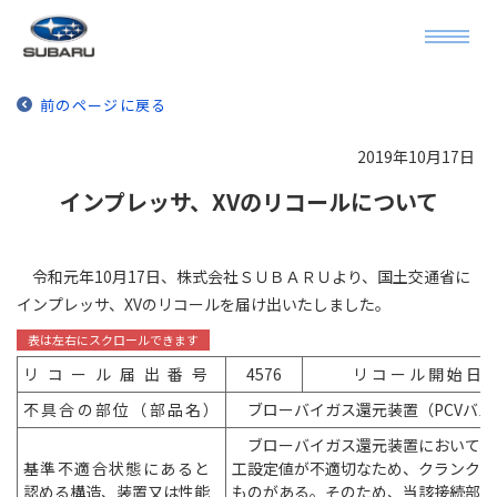
前のページに戻る
2019年10月17日
インプレッサ、XVのリコールについて
令和元年10月17日、株式会社ＳＵＢＡＲＵより、国土交通省に
インプレッサ、XVのリコールを届け出いたしました。
リコール届出番
号
4576
リ コ ー ル 開 始 日
不具合の部位（部品名
）
ブローバイガス還元装置（PCVバル
ブローバイガス還元装置において、P
基準不適合状態にある
と
工設定値が不適切なため、クランクケ
認める構造、装置又は性能
ものがある。そのため、当該接続部の