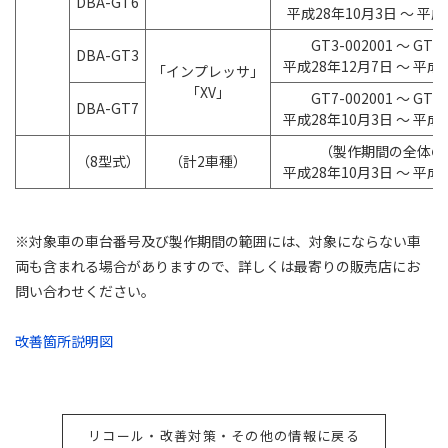
DBA-GT6
平成28年10月3日 ～ 平成
GT3-002001 ～ GT3-
DBA-GT3
平成28年12月7日 ～ 平成
「インプレッサ」
「XV」
GT7-002001 ～ GT7-
DBA-GT7
平成28年10月3日 ～ 平成
（製作期間の全体の
（8型式）
（計2車種）
平成28年10月3日 ～ 平成
※対象車の車台番号及び製作期間の範囲には、対象にならない車
両も含まれる場合がありますので、詳しくは最寄りの販売店にお
問い合わせください。
改善箇所説明図
リコール・改善対策・その他の情報に戻る