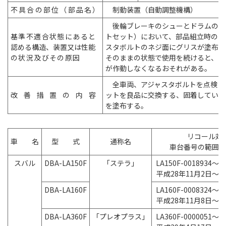
不具合の部位（部品名
）
制動装置（自動調整機構）
後輪ブレーキのシューとドラムの隙
基準不適合状態にある
と
トセット）において、部品組立時のグ
認める構造、装置又は性能
スタボルトのネジ面にグリスが塗布さ
の状況及びその原
因
そのままの状態で使用を続けると、ネ
が作動しなくなるおそれがある。
全車両、アジャスタボルトを点検し
改善措置の内
容
ットを良品に交換する、固着していな
を塗布する。
リコール対
車 名
型 式
通称名
車台番号の範囲及
スバル
DBA-LA150F
「ステラ」
LA150F-0018934～LA
平成28年11月2日～平
DBA-LA160F
LA160F-0008324～LA
平成28年11月8日～平
DBA-LA360F
「プレオプラス」
LA360F-0000051～LA