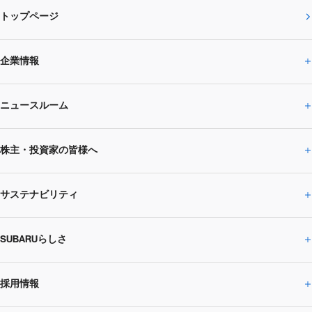
トップページ
企業情報
ニュースルーム
企業情報トップ
株主・投資家の皆様へ
ニュースルームトップ
SUBARUのありたい姿
トップメッセージ
サステナビリティ
株主・投資家の皆様へトップ
ニュースリリース
トピックス・お知らせ
SUBARU 2025方針
会社概要・役員／CXO一覧
SUBARUらしさ
ひとめでわかる
サステナビリティトップ
閉じる
企業・経営
財務データ
事業所・関係会社
SUBARU
CEOサステナビリティ
SUBARUグループの
採用情報
SUBARUらしさトップ
IRライブラリー
株式情報
SUBARU運動部
メッセージ
サステナビリティ