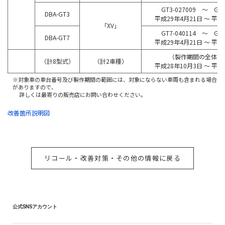
GT3-027009 ～ GT3
DBA-GT3
平成29年4月21日 ～ 平成
「XV」
GT7-040114 ～ GT7
DBA-GT7
平成29年4月21日 ～ 平成
（製作期間の全体の
（計8型式）
（計2車種）
平成28年10月3日 ～ 平成
※対象車の車台番号及び製作期間の範囲には、対象にならない車両も含まれる場合
がありますので、
詳しくは最寄りの販売店にお問い合わせください。
改善箇所説明図
リコール・改善対策・その他の情報に戻る
公式SNSアカウント