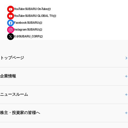
YouTube SUBARU On-Tube
YouTube SUBARU GLOBAL TV
Facebook SUBARU
Instagram SUBARU
X @SUBARU_CORP
トップページ
企業情報
ニュースルーム
企業情報トップ
株主・投資家の皆様へ
ニュースルームトップ
SUBARUのありたい姿
トップメッセージ