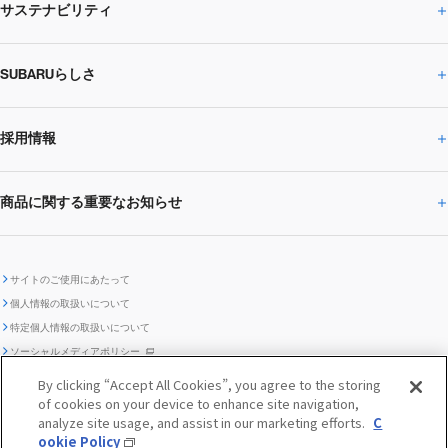
サステナビリティ
株主・投資家の皆様へトップ
ニュースリリース
トピックス・お知らせ
SUBARU 2025方針
会社概要・役員／CXO一覧
SUBARUらしさ
ひとめでわかる
サステナビリティトップ
閉じる
企業・経営
財務データ
事業所・関係会社
SUBARU
CEOサステナビリティ
SUBARUグループの
採用情報
SUBARUらしさトップ
IRライブラリー
株式情報
SUBARU運動部
メッセージ
サステナビリティ
商品に関する重要なお知らせ
採用情報トップ
SUBARUびと
サステナビリティジャーナル
環境
社会
株主・投資家サポート
個人投資家の皆様へ
閉じる
商品に関する重要なお知らせトップ
新卒採用
中途採用
SUBARUデザイン
SUBARU技報
ガバナンス
社外からの評価
IRカレンダー
電子公告
サイトのご使用にあたって
個人情報の取扱いについて
「SUBARUらしさ」を
SUBARU ハイブリッド車 レスキュ
特定個人情報の取扱いについて
車種別環境情報
ディスクロージャー
SUBARU Lab採用（中途）
航空宇宙カンパニー採用
SUBARUが生み出してきたこと
際立たせる技術
GRI内容索引
TCFD対照表
ー時の取扱い
IRサイト注意事項
ソーシャルメディアポリシー
ポリシー
1.安心と愉しさ
お問い合わせ ／ よくあるご質問
By clicking “Accept All Cookies”, you agree to the storing
「SUBARUらしさ」を
クッキーポリシー
of cookies on your device to enhance site navigation,
自動車リサイクル
リコール情報
販売会社グループ採用
期間従業員採用
際立たせる技術
『魔改造の夜』特設サイト
閉じる
編集方針
レポートライブラリー
analyze site usage, and assist in our marketing efforts.
C
メディア
2.環境技術
ookie Policy