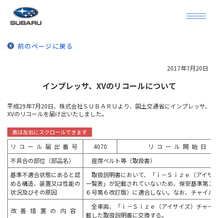
前のページに戻る
2017年7月20日
インプレッサ、XVのリコールについて
平成29年7月20日、株式会社ＳＵＢＡＲＵより、国土交通省にインプレッサ、
XVのリコールを届け出いたしました。
リコール届出番号
4070
リコール開始日
不具合の部位（部品名）
座席ベルト等（取扱書）
基準不適合状態にあると認
取扱説明書において、「ｉ－Ｓｉｚｅ（アイサイ
める構造、装置又は性能の
一覧表」が記載されていないため、保安基準第２
状況及びその原因
６号第６改訂版）に適合しない。なお、チャイル
全車両、「ｉ－Ｓｉｚｅ（アイサイズ）チャイル
改善措置の内容
載した取扱説明書に交換する。