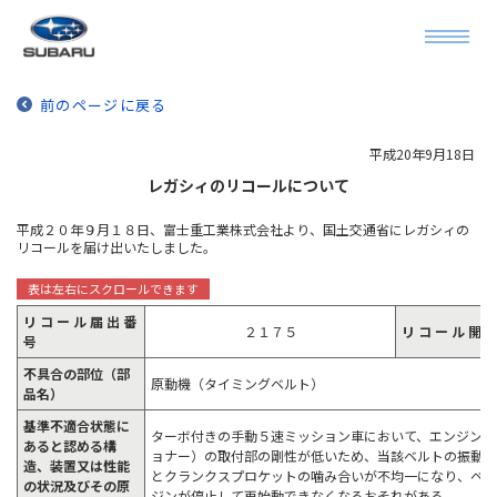
前のページに戻る
平成20年9月18日
レガシィのリコールについて
平成２０年９月１８日、富士重工業株式会社より、国土交通省にレガシィの
リコールを届け出いたしました。
リ コ ー ル 届 出 番
２１７５
リ コ ー ル 開 
号
不具合の部位（部
原動機（タイミングベルト）
品名）
基準不適合状態に
ターボ付きの手動５速ミッション車において、エンジンの
あると認める構
ョナー）の取付部の剛性が低いため、当該ベルトの振動
造、装置又は性能
とクランクスプロケットの噛み合いが不均一になり、ベ
の状況及びその原
ジンが停止して再始動できなくなるおそれがある。