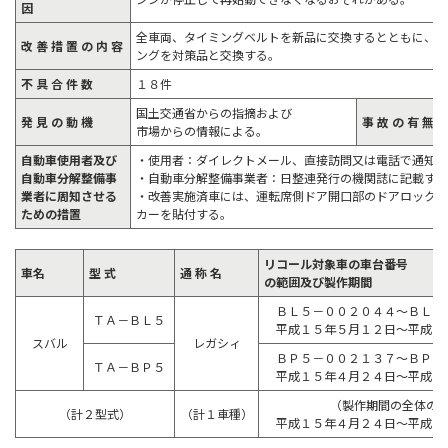
因
全車両、タイミングベルトを新品に交換するとともに、テ
改 善 措 置 の 内 容
ングを対策品と交換する。
不 具 合 件 数
１８件
国土交通省からの指摘および
発 見 の 動 機
事 故 の 有 無
市場からの情報による。
自動車使用者及び
・使用者：ダイレクトメール、直接訪問又は電話で通知す
自動車分解整備事
・自動車分解整備事業者：日整連発行の機関誌に記載する
業者に周知させる
・改善実施済車には、運転席側ドア開口部のドアロック
ための措置
カーを貼付する。
リコール対象車の車台番号
車名
型 式
通 称 名
の範囲及び製作期間
ＢＬ５－００２０４４～ＢＬ５
ＴＡ－ＢＬ５
平成１５年５月１２日～平成１
スバル
レガシィ
ＢＰ５－００２１３７～ＢＰ５
ＴＡ－ＢＰ５
平成１５年４月２４日～平成１
（製作期間の全体の
（計２型式）
（計１車種）
平成１５年４月２４日～平成１