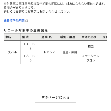
※対象車の車体番号及び製作期間の範囲には、対象にならない車体も含まれ
る場合がありますので、
詳しくは最寄りの販売店にお問い合わせください。
改善箇所説明図
リ コ ー ル 対 象 車 の 主 要 諸 元
車名
型 式
通 称 名
種別・用途
車体の形状
原動機
ＴＡ－ＢＬ
箱型
５
スバル
レガシィ
普通・乗用
ＴＡ－ＢＰ
ステーション
５
ワゴン
前のページに戻る