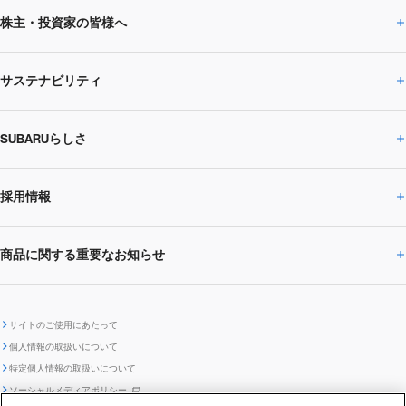
株主・投資家の皆様へ
ニュースルームトップ
SUBARUのありたい姿
トップメッセージ
サステナビリティ
株主・投資家の皆様へトップ
ニュースリリース
トピックス・お知らせ
SUBARU 2025方針
会社概要・役員／CXO一覧
SUBARUらしさ
ひとめでわかる
サステナビリティトップ
閉じる
企業・経営
財務データ
事業所・関係会社
SUBARU
CEOサステナビリティ
SUBARUグループの
採用情報
SUBARUらしさトップ
IRライブラリー
株式情報
SUBARU運動部
メッセージ
サステナビリティ
商品に関する重要なお知らせ
採用情報トップ
SUBARUびと
サステナビリティジャーナル
環境
社会
株主・投資家サポート
個人投資家の皆様へ
閉じる
商品に関する重要なお知らせトップ
新卒採用
中途採用
SUBARUデザイン
SUBARU技報
ガバナンス
社外からの評価
IRカレンダー
電子公告
サイトのご使用にあたって
個人情報の取扱いについて
「SUBARUらしさ」を
SUBARU ハイブリッド車 レスキュ
特定個人情報の取扱いについて
車種別環境情報
ディスクロージャー
SUBARU Lab採用（中途）
航空宇宙カンパニー採用
SUBARUが生み出してきたこと
際立たせる技術
GRI内容索引
TCFD対照表
ー時の取扱い
IRサイト注意事項
ソーシャルメディアポリシー
ポリシー
1.安心と愉しさ