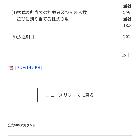
当社取
(4)株式の割当ての対象者及びその人数
5名 19
並びに割り当てる株式の数
当社執
18名 4
(5)払込期日
2021年
以上
[PDF/149 KB]
ニュースリリースに戻る
公式SNSアカウント