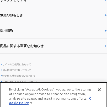
サステナビリティ
株主・投資家の皆様へトップ
ニュースリリース
トピックス・お知らせ
SUBARU 2025方針
会社概要・役員／CXO一覧
SUBARUらしさ
ひとめでわかる
サステナビリティトップ
閉じる
企業・経営
財務データ
事業所・関係会社
SUBARU
CEOサステナビリティ
SUBARUグループの
採用情報
SUBARUらしさトップ
IRライブラリー
株式情報
SUBARU運動部
メッセージ
サステナビリティ
商品に関する重要なお知らせ
採用情報トップ
SUBARUびと
サステナビリティジャーナル
環境
社会
株主・投資家サポート
個人投資家の皆様へ
閉じる
商品に関する重要なお知らせトップ
新卒採用
中途採用
SUBARUデザイン
SUBARU技報
ガバナンス
社外からの評価
IRカレンダー
電子公告
サイトのご使用にあたって
個人情報の取扱いについて
「SUBARUらしさ」を
SUBARU ハイブリッド車 レスキュ
特定個人情報の取扱いについて
車種別環境情報
ディスクロージャー
SUBARU Lab採用（中途）
航空宇宙カンパニー採用
SUBARUが生み出してきたこと
際立たせる技術
GRI内容索引
TCFD対照表
ー時の取扱い
IRサイト注意事項
ソーシャルメディアポリシー
ポリシー
1.安心と愉しさ
お問い合わせ ／ よくあるご質問
By clicking “Accept All Cookies”, you agree to the storing
「SUBARUらしさ」を
クッキーポリシー
of cookies on your device to enhance site navigation,
自動車リサイクル
リコール情報
販売会社グループ採用
期間従業員採用
際立たせる技術
『魔改造の夜』特設サイト
閉じる
編集方針
レポートライブラリー
analyze site usage, and assist in our marketing efforts.
C
メディア
2.環境技術
ookie Policy