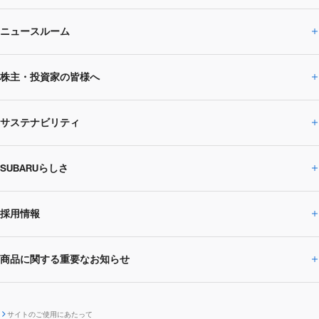
ニュースルーム
企業情報トップ
株主・投資家の皆様へ
ニュースルームトップ
SUBARUのありたい姿
トップメッセージ
サステナビリティ
株主・投資家の皆様へトップ
ニュースリリース
トピックス・お知らせ
SUBARU 2025方針
会社概要・役員／CXO一覧
SUBARUらしさ
ひとめでわかる
サステナビリティトップ
閉じる
企業・経営
財務データ
事業所・関係会社
SUBARU
CEOサステナビリティ
SUBARUグループの
採用情報
SUBARUらしさトップ
IRライブラリー
株式情報
SUBARU運動部
メッセージ
サステナビリティ
商品に関する重要なお知らせ
採用情報トップ
SUBARUびと
サステナビリティジャーナル
環境
社会
株主・投資家サポート
個人投資家の皆様へ
閉じる
商品に関する重要なお知らせトップ
新卒採用
中途採用
SUBARUデザイン
SUBARU技報
ガバナンス
社外からの評価
IRカレンダー
電子公告
サイトのご使用にあたって