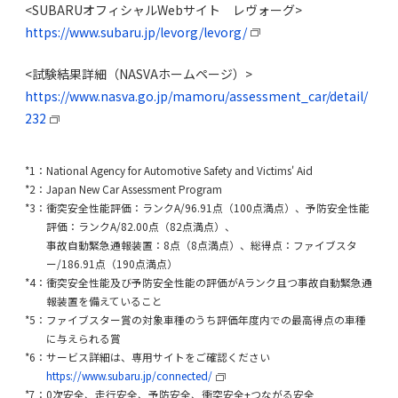
<SUBARUオフィシャルWebサイト レヴォーグ>
https://www.subaru.jp/levorg/levorg/
<試験結果詳細（NASVAホームページ）>
https://www.nasva.go.jp/mamoru/assessment_car/detail/
232
*1：National Agency for Automotive Safety and Victims' Aid
*2：Japan New Car Assessment Program
*3：衝突安全性能評価：ランクA/96.91点（100点満点）、予防安全性能
評価：ランクA/82.00点（82点満点）、
事故⾃動緊急通報装置：8点（8点満点）、総得点：ファイブスタ
ー/186.91点（190点満点）
*4：衝突安全性能及び予防安全性能の評価がAランク且つ事故自動緊急通
報装置を備えていること
*5：ファイブスター賞の対象車種のうち評価年度内での最高得点の車種
に与えられる賞
*6：サービス詳細は、専用サイトをご確認ください
https://www.subaru.jp/connected/
*7：0次安全、走行安全、予防安全、衝突安全+つながる安全