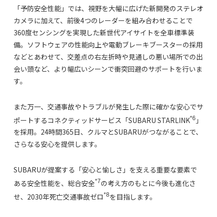
「予防安全性能」では、視野を大幅に広げた新開発のステレオ
カメラに加えて、前後4つのレーダーを組み合わせることで
360度センシングを実現した新世代アイサイトを全車標準装
備。ソフトウェアの性能向上や電動ブレーキブースターの採用
などとあわせて、交差点の右左折時や見通しの悪い場所での出
会い頭など、より幅広いシーンで衝突回避のサポートを行いま
す。
また万一、交通事故やトラブルが発生した際に確かな安心でサ
*6
ポートするコネクティッドサービス「SUBARU STARLINK
」
を採用。24時間365日、クルマとSUBARUがつながることで、
さらなる安心を提供します。
SUBARUが提案する「安心と愉しさ」を支える重要な要素で
*7
ある安全性能を、総合安全
の考え方のもとに今後も進化さ
*8
せ、2030年死亡交通事故ゼロ
を目指します。