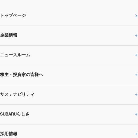
トップページ
企業情報
ニュースルーム
企業情報トップ
株主・投資家の皆様へ
ニュースルームトップ
SUBARUのありたい姿
トップメッセージ
サステナビリティ
株主・投資家の皆様へトップ
ニュースリリース
トピックス・お知らせ
SUBARU 2025方針
会社概要・役員／CXO一覧
SUBARUらしさ
ひとめでわかる
サステナビリティトップ
閉じる
企業・経営
財務データ
事業所・関係会社
SUBARU
CEOサステナビリティ
SUBARUグループの
採用情報
SUBARUらしさトップ
IRライブラリー
株式情報