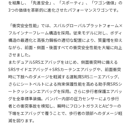
を結集し、「先進安全」、「スポーティ」、「ワゴン価値」の
3つの価値を革新的に進化させたパフォーマンスワゴンです。
「衝突安全性能」では、スバルグローバルプラットフォーム×
フルインナーフレーム構造を採用。従来モデルに対し、ボディ
構造の最適化と高張力鋼板の適切な配置により、質量増を抑え
ながら、前面・側面・後面すべての衝突安全性能を大幅に向上
させました。
またデュアルSRSエアバッグをはじめ、側面衝突時に備える
SRSサイドエアバッグ＋SRSカーテンエアバッグや、前面衝突
時に下肢へのダメージを軽減する運転席SRSニーエアバッグ、
さらにシートベルトによる拘束保護性能を高める助手席SRSシ
ートクッションエアバッグを採用。さらに歩行者保護エアバッ
グを全車標準装備。バンパー内部の圧力センサーにより歩行
者との衝突事故を検知し、瞬時にフロントガラスとAピラーの
下端をエアバッグで覆うことで、歩行者の頭部へのダメージ軽
減を図ります。