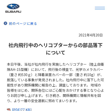
前のページに戻る
2021年4月20日
社内飛行中のヘリコプターからの部品落下
について
本日午後、当社が社内飛行を実施したヘリコプター（陸上自衛
隊AH-1S型機）において、飛行後の検査で、光学カメラカバー
（重さ 約530ｇ）と降着装置カバーの一部（重さ 約10g）が、
脱落している事象が発見されました。社内飛行中に落下した可
能性があり関係機関に報告の上、調査しております。 地域の
皆様をはじめ、関係各位にはご心配をおかけする事となり心よ
りお詫び申し上げます。 引き続き、関係機関と情報共有を図
り、より一層の安全運航に努めてまいります。
[PDF/77 KB]