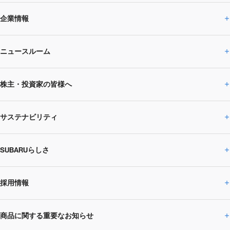
企業情報
ニュースルーム
企業情報トップ
株主・投資家の皆様へ
ニュースルームトップ
SUBARUのありたい姿
トップメッセージ
サステナビリティ
株主・投資家の皆様へトップ
ニュースリリース
トピックス・お知らせ
SUBARU 2025方針
会社概要・役員／CXO一覧
SUBARUらしさ
ひとめでわかる
サステナビリティトップ
閉じる
企業・経営
財務データ
事業所・関係会社
SUBARU
CEOサステナビリティ
SUBARUグループの
採用情報
SUBARUらしさトップ
IRライブラリー
株式情報
SUBARU運動部
メッセージ
サステナビリティ
商品に関する重要なお知らせ
採用情報トップ
SUBARUびと
サステナビリティジャーナル
環境
社会
株主・投資家サポート
個人投資家の皆様へ
閉じる