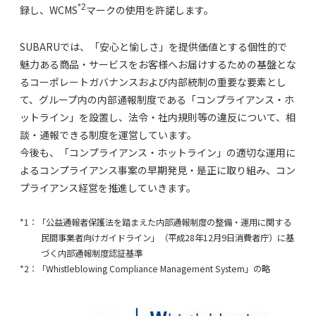
*2
録し、WCMS
マークの使用を許諾します。
SUBARUでは、「安心と愉しさ」を提供価値とする個性的で
魅力ある商品・サービスをお客様へお届けするための基盤とな
るコーポレートガバナンスおよび内部統制の重要な要素とし
て、グループ内の内部通報制度である「コンプライアンス・ホ
ットライン」を設置し、法令・社内規則等の違反について、相
談・通報できる制度を運営しています。
今後も、「コンプライアンス・ホットライン」の適切な運用に
よるコンプライアンス事案の早期発見・是正に取り組み、コン
プライアンス経営を推進していきます。
*1：「公益通報者保護法を踏まえた内部通報制度の整備・運用に関する
民間事業者向けガイドライン」（平成28年12月9日消費者庁）に基
づく内部通報制度認証基準
*2：「Whistleblowing Compliance Management System」の略