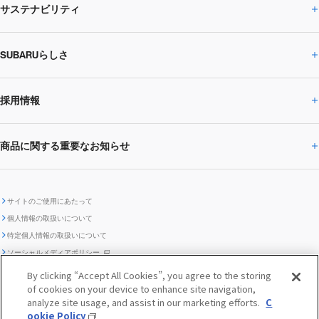
サステナビリティ
株主・投資家の皆様へトップ
ニュースリリース
トピックス・お知らせ
SUBARU 2025方針
会社概要・役員／CXO一覧
SUBARUらしさ
ひとめでわかる
サステナビリティトップ
閉じる
企業・経営
財務データ
事業所・関係会社
SUBARU
CEOサステナビリティ
SUBARUグループの
採用情報
SUBARUらしさトップ
IRライブラリー
株式情報
SUBARU運動部
メッセージ
サステナビリティ
商品に関する重要なお知らせ
採用情報トップ
SUBARUびと
サステナビリティジャーナル
環境
社会
株主・投資家サポート
個人投資家の皆様へ
閉じる
商品に関する重要なお知らせトップ
新卒採用
中途採用
SUBARUデザイン
SUBARU技報
ガバナンス
社外からの評価
IRカレンダー
電子公告
サイトのご使用にあたって
個人情報の取扱いについて
「SUBARUらしさ」を
SUBARU ハイブリッド車 レスキュ
特定個人情報の取扱いについて
車種別環境情報
ディスクロージャー
SUBARU Lab採用（中途）
航空宇宙カンパニー採用
SUBARUが生み出してきたこと
際立たせる技術
GRI内容索引
TCFD対照表
ー時の取扱い
IRサイト注意事項
ソーシャルメディアポリシー
ポリシー
1.安心と愉しさ
お問い合わせ ／ よくあるご質問
By clicking “Accept All Cookies”, you agree to the storing
「SUBARUらしさ」を
クッキーポリシー
of cookies on your device to enhance site navigation,
自動車リサイクル
リコール情報
販売会社グループ採用
期間従業員採用
際立たせる技術
『魔改造の夜』特設サイト
閉じる
編集方針
レポートライブラリー
analyze site usage, and assist in our marketing efforts.
C
メディア
2.環境技術
ookie Policy