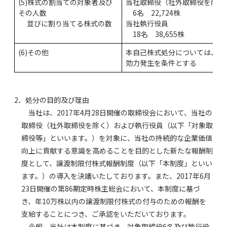
(5)株式の割当ての対象者及び
当社取締役（社外取締役を除く
その人数
6名 22,724株
並びに割り当てる株式の数
当社執行役員
18名 38,655株
(6)その他
本自己株式処分については、金
効力発生を条件とする
2．処分の目的及び理由
当社は、2017年4月28日開催の取締役会において、当社の
取締役（社外取締役を除く）および執行役員（以下「対象取
締役等」といいます。）を対象に、当社の持続的な企業価値
向上に貢献する意識を高めることを目的とした新たな報酬制
度として、譲渡制限付株式報酬制度（以下「本制度」といい
ます。）の導入を決議いたしております。また、2017年6月
23日開催の第86期定時株主総会において、本制度に基づ
き、年10万株以内の譲渡制限付株式の付与のための報酬を
支給することにつき、ご承認をいただいております。
今般、当社は本制度に基づき、対象取締役6名及び執行役