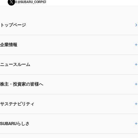
X @SUBARU_CORP
トップページ
企業情報
ニュースルーム
企業情報トップ
株主・投資家の皆様へ
ニュースルームトップ
SUBARUのありたい姿
トップメッセージ
サステナビリティ
株主・投資家の皆様へトップ
ニュースリリース
トピックス・お知らせ
SUBARU 2025方針
会社概要・役員／CXO一覧
SUBARUらしさ
ひとめでわかる
サステナビリティトップ
閉じる
企業・経営
財務データ
事業所・関係会社
SUBARU