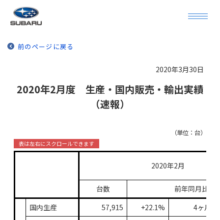
前のページに戻る
2020年3月30日
2020年2月度 生産・国内販売・輸出実績
（速報）
（単位：台）
2020年2月
台数
前年同月比
国内生産
57,915
+22.1%
4ヶ月連