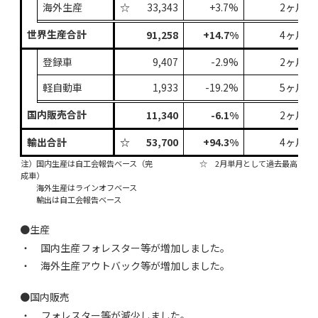
海外生産
☆
33,343
+3.7%
2ヶ月連
世界生産合計
91,258
+14.7%
4ヶ月連
登録車
9,407
-2.9%
2ヶ月振
軽自動車
1,933
-19.2%
5ヶ月連
国内販売合計
11,340
-6.1%
2ヶ月振
輸出合計
☆
53,700
+94.3%
4ヶ月連
注）国内生産は自工会報告ベース（完
☆ 2月単月として過去最高
成車）
海外生産はラインオフベース
輸出は自工会報告ベース
●生産
・ 国内生産
フォレスター等が増加しました。
・ 海外生産
アウトバック等が増加しました。
●国内販売
・
フォレスター等が減少しました。