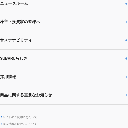
ニュースルーム
企業情報トップ
株主・投資家の皆様へ
ニュースルームトップ
SUBARUのありたい姿
トップメッセージ
サステナビリティ
株主・投資家の皆様へトップ
ニュースリリース
トピックス・お知らせ
SUBARU 2025方針
会社概要・役員／CXO一覧
SUBARUらしさ
ひとめでわかる
サステナビリティトップ
閉じる
企業・経営
財務データ
事業所・関係会社
SUBARU
CEOサステナビリティ
SUBARUグループの
採用情報
SUBARUらしさトップ
IRライブラリー
株式情報
SUBARU運動部
メッセージ
サステナビリティ
商品に関する重要なお知らせ
採用情報トップ
SUBARUびと
サステナビリティジャーナル
環境
社会
株主・投資家サポート
個人投資家の皆様へ
閉じる
商品に関する重要なお知らせトップ
新卒採用
中途採用
SUBARUデザイン
SUBARU技報
ガバナンス
社外からの評価
IRカレンダー
電子公告
サイトのご使用にあたって
個人情報の取扱いについて