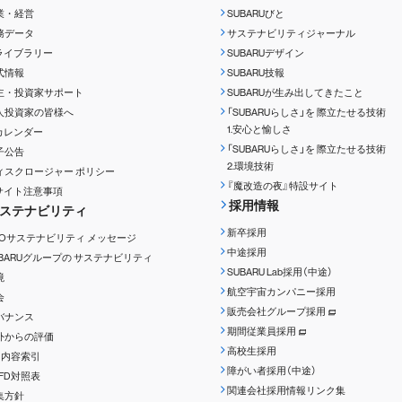
業・経営
SUBARUびと
務データ
サステナビリティジャーナル
Rライブラリー
SUBARUデザイン
式情報
SUBARU技報
主・投資家サポート
SUBARUが生み出してきたこと
人投資家の皆様へ
「SUBARUらしさ」を
際立たせる技術
1.安心と愉しさ
Rカレンダー
「SUBARUらしさ」を
際立たせる技術
子公告
2.環境技術
ィスクロージャー
ポリシー
『魔改造の夜』特設サイト
Rサイト注意事項
採用情報
ステナビリティ
新卒採用
EOサステナビリティ
メッセージ
中途採用
UBARUグループの
サステナビリティ
SUBARU Lab採用（中途）
境
航空宇宙カンパニー採用
会
販売会社グループ採用
バナンス
期間従業員採用
外からの評価
高校生採用
RI内容索引
障がい者採用（中途）
CFD対照表
関連会社採用情報リンク集
集方針