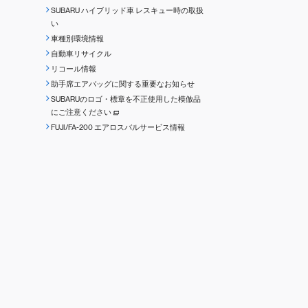
SUBARU ハイブリッド車 レスキュー時の取扱
い
車種別環境情報
自動車リサイクル
リコール情報
助手席エアバッグに関する重要なお知らせ
SUBARUのロゴ・標章を不正使用した模倣品
にご注意ください
FUJI/FA-200 エアロスバルサービス情報