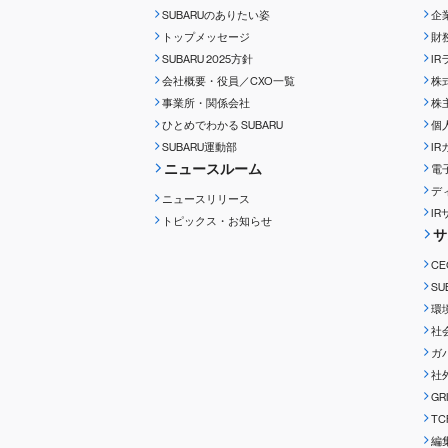
SUBARUのありたい姿
企
トップメッセージ
財
SUBARU 2025方針
I
会社概要・役員／CXO一覧
株
事業所・関係会社
株
ひとめでわかる
SUBARU
個
SUBARU運動部
I
ニュースルーム
電
デ
ニュースリリース
I
トピックス・お知らせ
サ
C
S
環
社
ガ
社
G
T
編