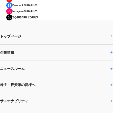
Facebook SUBARU
Instagram SUBARU
X @SUBARU_CORP
トップページ
企業情報
ニュースルーム
企業情報トップ
株主・投資家の皆様へ
ニュースルームトップ
SUBARUのありたい姿
トップメッセージ
サステナビリティ
株主・投資家の皆様へトップ
ニュースリリース
トピックス・お知らせ
SUBARU 2025方針
会社概要・役員／CXO一覧