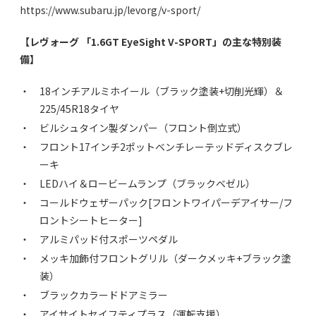
https://www.subaru.jp/levorg/v-sport/
【レヴォーグ 「1.6GT EyeSight V-SPORT」の主な特別装
備】
・ 18インチアルミホイール（ブラック塗装+切削光輝）＆
225/45R18タイヤ
・ ビルシュタイン製ダンパー（フロント倒立式）
・ フロント17インチ2ポットベンチレーテッドディスクブレ
ーキ
・ LEDハイ＆ロービームランプ（ブラックベゼル）
・ コールドウェザーパック[フロントワイパーデアイサー/フ
ロントシートヒーター]
・ アルミパッド付スポーツペダル
・ メッキ加飾付フロントグリル（ダークメッキ+ブラック塗
装）
・ ブラックカラードドアミラー
・ アイサイトセイフティプラス（運転支援）