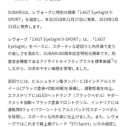
SUBARUは、レヴォーグに特別仕様車「1.6GT EyeSight V-
SPORT」を設定し、本日2018年11月27日に発表、2019年1月
15日に発売します。
レヴォーグ「1.6GT EyeSight V-SPORT」は、「1.6GT
EyeSight」をベースに、スポーティな足回りと内外装で走り
の愉しさを高めた、SUBARU60周年記念特別仕様車です。先
*1
進安全機能であるアイサイトセイフティプラスを標準装備
と
しながら、お求めやすい価格を実現しました。
足回りには、ビルシュタイン製ダンパーと18インチアルミホ
イール(ブラック塗装+切削光輝)を装備し、運動性能を向上。
エクステリアにはLEDヘッドランプ（ブラックベゼル）やダー
クメッキ加飾＋ブラック塗装フロントグリル、インテリアには
運転席8ウェイパワーシートとアルミパッド付スポーツペダル
を採用し、スポーティな内外装に仕上げました。また、レヴォ
ーグではこれまで最上級グレード「STI Sport」にのみ設定し