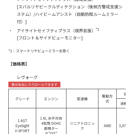
[スバルリヤビークルディテクション（後側方警戒支援シ
ステム）/ハイビームアシスト（自動防眩ルームミラー
付）]
*1
・ アイサイトセイフティプラス（視界拡張）
[フロント＆サイドビューモニター]
*1：スマートリヤビューミラーを除く
【価格表】
レヴォーグ
価格
駆動方
グレード
エンジン
変速機
式
消費税
1.6L 水平対向
1.6GT
4気筒 DOHC
リニアトロニッ
EyeSight
AWD
3,078,00
直噴ター
ク
V-SPORT
ボ"DIT"