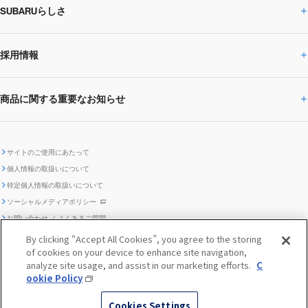
SUBARUらしさ
ひとめでわかる
サステナビリティトップ
閉じる
企業・経営
財務データ
事業所・関係会社
SUBARU
CEOサステナビリティ
SUBARUグループの
採用情報
SUBARUらしさトップ
IRライブラリー
株式情報
SUBARU運動部
メッセージ
サステナビリティ
商品に関する重要なお知らせ
採用情報トップ
SUBARUびと
サステナビリティジャーナル
環境
社会
株主・投資家サポート
個人投資家の皆様へ
閉じる
商品に関する重要なお知らせトップ
新卒採用
中途採用
SUBARUデザイン
SUBARU技報
ガバナンス
社外からの評価
IRカレンダー
電子公告
サイトのご使用にあたって
個人情報の取扱いについて
「SUBARUらしさ」を
SUBARU ハイブリッド車 レスキュ
特定個人情報の取扱いについて
車種別環境情報
ディスクロージャー
SUBARU Lab採用（中途）
航空宇宙カンパニー採用
SUBARUが生み出してきたこと
際立たせる技術
GRI内容索引
TCFD対照表
ー時の取扱い
IRサイト注意事項
ソーシャルメディアポリシー
ポリシー
1.安心と愉しさ
お問い合わせ ／ よくあるご質問
「SUBARUらしさ」を
クッキーポリシー
自動車リサイクル
リコール情報
By clicking “Accept All Cookies”, you agree to the storing
販売会社グループ採用
期間従業員採用
際立たせる技術
『魔改造の夜』特設サイト
閉じる
編集方針
レポートライブラリー
of cookies on your device to enhance site navigation,
メディア
2.環境技術
analyze site usage, and assist in our marketing efforts.
C
助手席エアバッグに関する重要な
SUBARUのロゴ・標章を不正使用
ookie Policy
サステナビリティ関連方針・ガイ
© SUBARU CORPORATION
閉じる
高校生採用
障がい者採用（中途）
企業スポーツ
お知らせ
した模倣品にご注意ください
ドライン
Cookies Settings