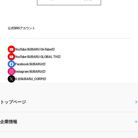
公式SNSアカウント
YouTube SUBARU On-Tube
YouTube SUBARU GLOBAL TV
Facebook SUBARU
Instagram SUBARU
X @SUBARU_CORP
トップページ
企業情報