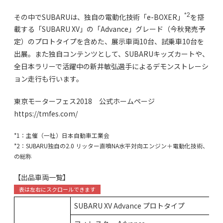
*2
その中でSUBARUは、独自の電動化技術「e-BOXER」
を搭
載する「SUBARU XV」の「Advance」グレード（今秋発売予
定）のプロトタイプを含めた、展示車両10台、試乗車10台を
出展。また独自コンテンツとして、SUBARUキッズカートや、
全日本ラリーで活躍中の新井敏弘選手によるデモンストレーシ
ョン走行も行います。
東京モーターフェス2018 公式ホームページ
https://tmfes.com/
*1：主催（一社）日本自動車工業会
*2：SUBARU独自の2.0 リッター直噴NA水平対向エンジン＋電動化技術、
の総称
【出品車両一覧】
SUBARU XV Advance プロトタイプ