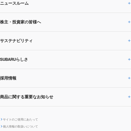
ニュースルーム
企業情報トップ
株主・投資家の皆様へ
ニュースルームトップ
SUBARUのありたい姿
トップメッセージ
サステナビリティ
株主・投資家の皆様へトップ
ニュースリリース
トピックス・お知らせ
SUBARU 2025方針
会社概要・役員／CXO一覧
SUBARUらしさ
ひとめでわかる
サステナビリティトップ
閉じる
企業・経営
財務データ
事業所・関係会社
SUBARU
CEOサステナビリティ
SUBARUグループの
採用情報
SUBARUらしさトップ
IRライブラリー
株式情報
SUBARU運動部
メッセージ
サステナビリティ
商品に関する重要なお知らせ
採用情報トップ
SUBARUびと
サステナビリティジャーナル
環境
社会
株主・投資家サポート
個人投資家の皆様へ
閉じる
商品に関する重要なお知らせトップ
新卒採用
中途採用
SUBARUデザイン
SUBARU技報
ガバナンス
社外からの評価
IRカレンダー
電子公告
サイトのご使用にあたって
個人情報の取扱いについて