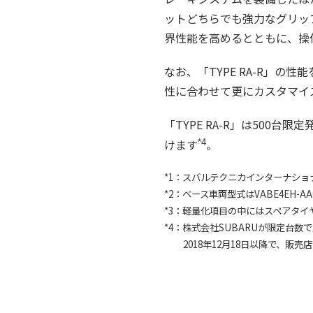
ットどちらでも強力なグリッ
界性能を高めるとともに、操
なお、「TYPE RA-R」
性に合わせて更にカスタマイ
「TYPE RA-R」は500
けます
。
*4
*1：スバルテクニカインターナショ
*2：ベース車両型式はVABE4EH-A
*3：軽量化項目の中にはスペアタ
*4：株式会社SUBARUが限定台数
2018年12月18日以降で、