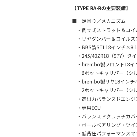
【TYPE RA-Rの主要装備】
■ 足回り／メカニズム
・倒立式ストラット＆コイ
・リヤダンパー＆コイルス
・BBS製STI 18インチ×
・245/40ZR18（97Y
・brembo製フロント1
6ポットキャリパー（シルバ
・brembo製リヤ18イ
2ポットキャリパー（シルバ
・高出力バランスドエンジン（R
・専用ECU
・バランスドクラッチカバ
・ボールベアリング・ツイ
・低背圧パフォーマンスマ