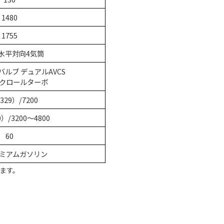
1480
1755
・水平対向4気筒
16バルブ デュアルAVCS
クロールターボ
329）/7200
0）/3200～4800
60
ミアムガソリン
ます。