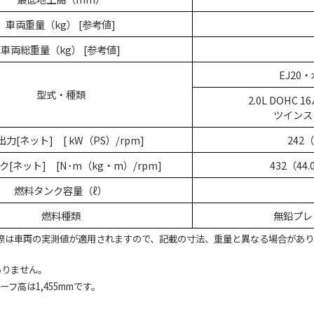
車両重量（kg） [参考値]
車両総重量（kg） [参考値]
EJ20
型式・種類
2.0L DOHC 
ツインス
力[ネット] [ kW（PS）/rpm]
242（
[ネット] [N･m（kg・m）/rpm]
432（44.
燃料タンク容量（ℓ）
燃料種類
無鉛プレ
際は車両の実測値が適用されますので、記載の寸法、重量と異なる場合があり
ありません。
フ高は1,455mmです。