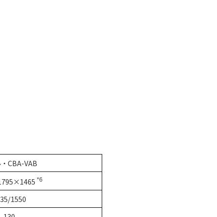
・CBA-VAB
1795×1465
*6
35/1550
130