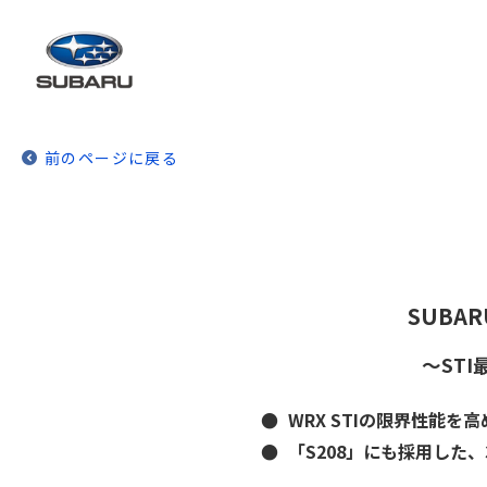
前のページに戻る
SUBAR
～ST
●
WRX STIの限界性能
●
「S208」にも採用した、