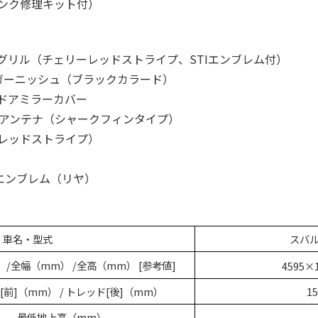
ンク修理キット付）
グリル（チェリーレッドストライプ、STIエンブレム付）
ドガーニッシュ（ブラックカラード）
ドアミラーカバー
フアンテナ（シャークフィンタイプ）
レッドストライプ）
SARYエンブレム（リヤ）
車名・型式
スバル
/全幅（mm） /全高（mm） [参考値]
4595×
[前]（mm） / トレッド[後]（mm）
15
最低地上高（mm）