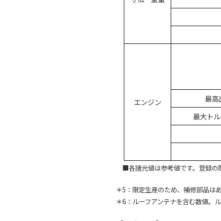
最高出
エンジン
最大トルク
■各諸元値は参考値です。登録の
＊5：限定生産のため、補修部品は
＊6：ルーフアンテナを含む数値。ルー