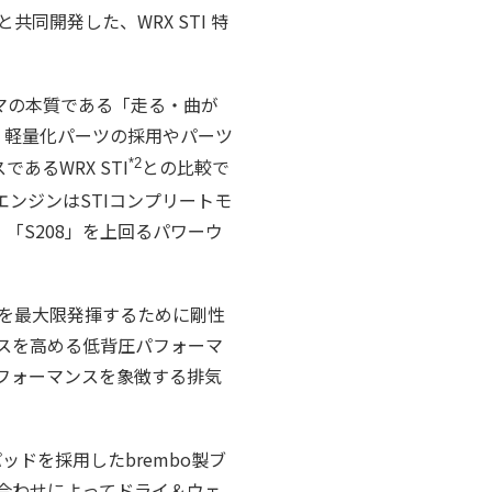
と共同開発した、WRX STI 特
クルマの本質である「走る・曲が
。軽量化パーツの採用やパーツ
あるWRX STI
との比較で
*2
エンジンはSTIコンプリートモ
。「S208」を上回るパワーウ
果を最大限発揮するために剛性
スを高める低背圧パフォーマ
フォーマンスを象徴する排気
ッドを採用したbrembo製ブ
合わせによってドライ＆ウェ