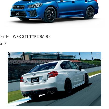
 WRX STI TYPE RA-R>
a-r/