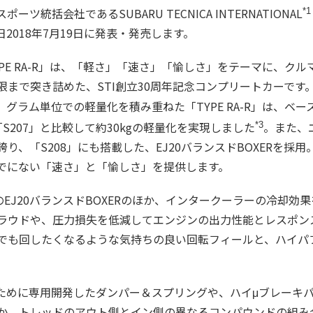
ーツ統括会社であるSUBARU TECNICA INTERNATIONAL
*1
本日2018年7月19日に発表・発売します。
TYPE RA-R」は、「軽さ」「速さ」「愉しさ」をテーマに、
限まで突き詰めた、STI創立30周年記念コンプリートカーです
ラム単位での軽量化を積み重ねた「TYPE RA-R」は、ベースで
や「S207」と比較して約30kgの軽量化を実現しました
。また、
*3
、「S208」にも搭載した、EJ20バランスドBOXERを採用
でにない「速さ」と「愉しさ」を提供します。
のEJ20バランスドBOXERのほか、インタークーラーの冷却効
ラウドや、圧力損失を低減してエンジンの出力性能とレスポン
でも回したくなるような気持ちの良い回転フィールと、ハイパ
R」のために専用開発したダンパー＆スプリングや、ハイμブレーキパ
か、トレッドのアウト側とイン側の異なるコンパウンドの組み