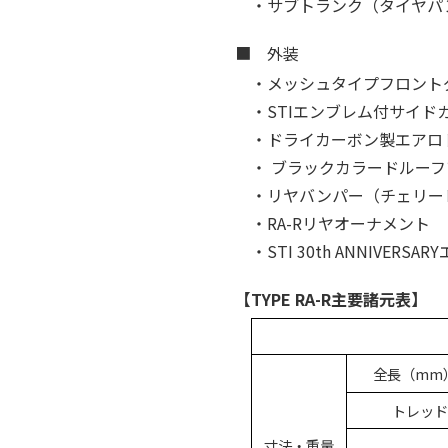
・サブトランク（タイヤパ
■ 外装
・メッシュタイプフロント
・STIエンブレム付サイ
・ドライカーボン製エアロ
・ ブラックカラードルー
・リヤバンパー（チェリー
・RA-Rリヤオーナメント
・STI 30th ANNIVER
【TYPE RA-R主要諸元表】
全長（mm）
トレッド
寸法・重量