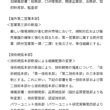
旧帰属部署：総務部、CSR環境部、関連企業部、法務部、知
的財産部、監査部
【海外第二営業本部】
＜営業第三部の新設＞
厳しい環境規制が進む欧州市場において、規制対応および販
売基盤の確保と強化を図るため、第一営業部に属する欧州営
業（欧州営業第一課／二課）を独立させ、専任組織とする。
【技術統括本部】
＜技術統括本部新設による組織配置の変更＞
技術統括本部の新設により、技術開発の推進について、「技
術統括本部」「第一技術本部」「第二技術本部」の三本部体
制とする。これに伴い、下記の部署を第一技術本部および第
二技術本部から技術統括本部に移動する。
帰属部署：技術開発部、品質統括部（設計品質管理部より名
称変更）、技術管理部、認証技術部、
パワーユニット技術部（パワーユニット研究実験第四部より