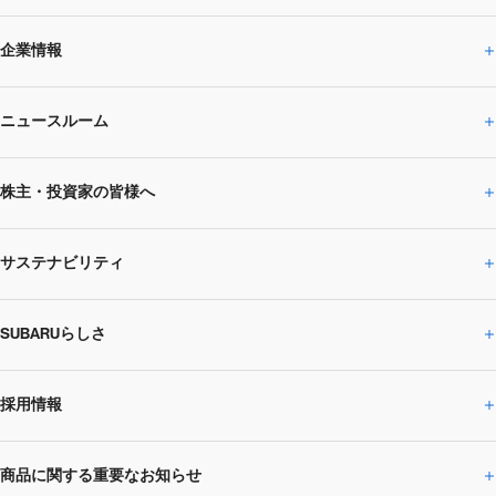
企業情報
ニュースルーム
企業情報トップ
株主・投資家の皆様へ
ニュースルームトップ
SUBARUのありたい姿
トップメッセージ
サステナビリティ
株主・投資家の皆様へトップ
ニュースリリース
トピックス・お知らせ
SUBARU 2025方針
会社概要・役員／CXO一覧
SUBARUらしさ
ひとめでわかる
サステナビリティトップ
閉じる
企業・経営
財務データ
事業所・関係会社
SUBARU
CEOサステナビリティ
SUBARUグループの
採用情報
SUBARUらしさトップ
IRライブラリー
株式情報
SUBARU運動部
メッセージ
サステナビリティ
商品に関する重要なお知らせ
採用情報トップ
SUBARUびと
サステナビリティジャーナル
環境
社会
株主・投資家サポート
個人投資家の皆様へ
閉じる