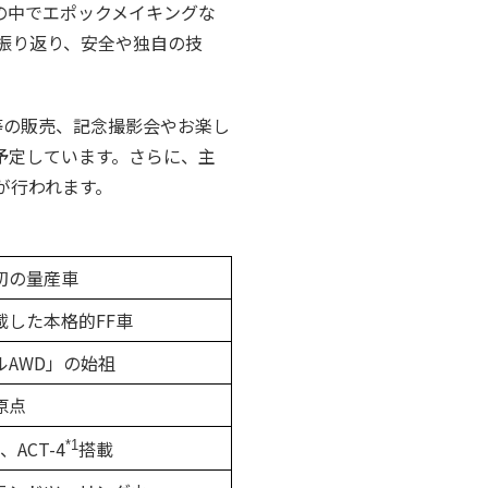
史の中でエポックメイキングな
振り返り、安全や独自の技
等の販売、記念撮影会やお楽し
予定しています。さらに、主
が行われます。
初の量産車
載した本格的FF車
ルAWD」の始祖
原点
ACT-4
搭載
*1