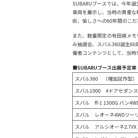
SUBARUブースでは、今年
車両を展示し、当時の貴重な
術、愉しさへの60年間のこ
また、数量限定の有田焼メモ
み抽選会、スバル360誕生
催者コンテンツとして、当時
■SUBARUブース出展予定車
スバル360 （増加試作型）
スバル1000 4ドアセダン
スバル ff-1 1300G バン4W
スバル レオーネ4WDツーリ
スバル アルシオーネ2.7VX