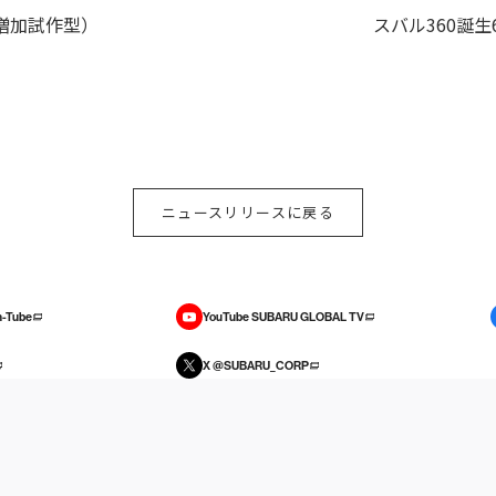
（増加試作型）
スバル360誕生
ニュースリリースに戻る
-Tube
YouTube SUBARU GLOBAL TV
X @SUBARU_CORP