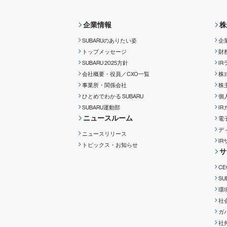
企業情報
株
SUBARUのありたい姿
企
トップメッセージ
財
SUBARU 2025方針
I
会社概要・役員／CXO一覧
株
事業所・関係会社
株
ひとめでわかる
SUBARU
個
SUBARU運動部
I
ニュースルーム
電
デ
ニュースリリース
I
トピックス・お知らせ
サ
C
S
環
社
ガ
社