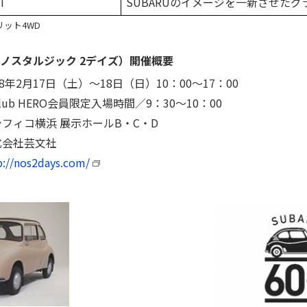
T
SUBARUのイメージを一新させた
ット4WD
ays （ノスタルジック 2デイズ）開催概要
18年2月17日（土）～18日（日）10：00～17：00
lub HERO会員限定入場時間／9：30～10：00
フィコ横浜 展示ホールB・C・D
式会社芸文社
p://nos2days.com/