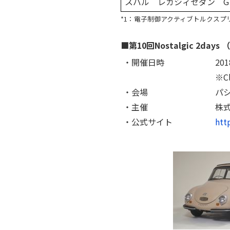
スバル レガシィセダン G
*1：電子制御アクティブトルクスプリ
■第10回Nostalgic 2d
・開催日時
20
※C
・会場
パシ
・主催
株
・公式サイト
htt