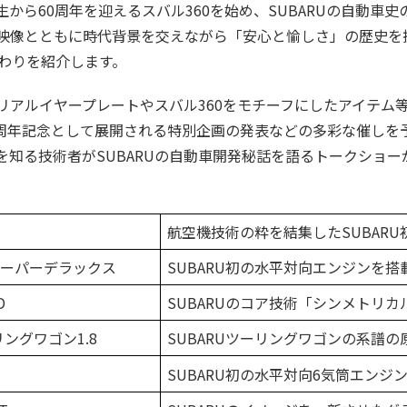
誕生から60周年を迎えるスバル360を始め、SUBARUの自動車
映像とともに時代背景を交えながら「安心と愉しさ」の歴史を
だわりを紹介します。
リアルイヤープレートやスバル360をモチーフにしたアイテム
60周年記念として展開される特別企画の発表などの多彩な催しを
を知る技術者がSUBARUの自動車開発秘話を語るトークショー
航空機技術の粋を結集したSUBARU
スーパーデラックス
SUBARU初の水平対向エンジンを搭
D
SUBARUのコア技術「シンメトリカ
ングワゴン1.8
SUBARUツーリングワゴンの系譜の
SUBARU初の水平対向6気筒エンジン、