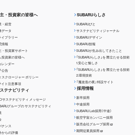
主・投資家の皆様へ
SUBARUらしさ
業・経営
SUBARUびと
務データ
サステナビリティジャーナル
Rライブラリー
SUBARUデザイン
式情報
SUBARU技報
主・投資家サポート
SUBARUが生み出してきたこと
人投資家の皆様へ
「SUBARUらしさ」を
際立たせる技術
1.安心と愉しさ
Rカレンダー
「SUBARUらしさ」を
際立たせる技術
子公告
2.環境技術
ィスクロージャー
ポリシー
『魔改造の夜』特設サイト
Rサイト注意事項
採用情報
ステナビリティ
新卒採用
EOサステナビリティ
メッセージ
中途採用
UBARUグループの
サステナビリティ
SUBARU Lab採用（中途）
境
航空宇宙カンパニー採用
会
販売会社グループ採用
バナンス
期間従業員採用
外からの評価