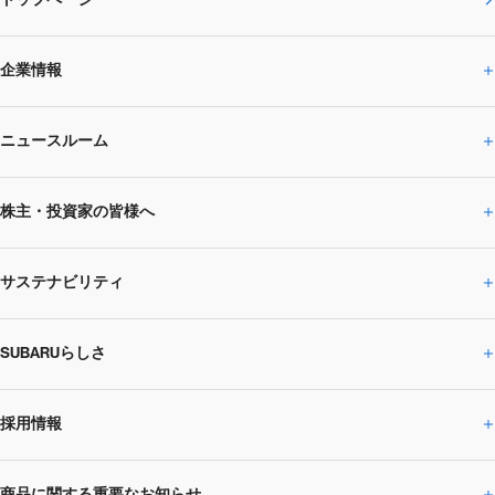
企業情報
ニュースルーム
企業情報トップ
株主・投資家の皆様へ
ニュースルームトップ
SUBARUのありたい姿
トップメッセージ
サステナビリティ
株主・投資家の皆様へトップ
ニュースリリース
トピックス・お知らせ
SUBARU 2025方針
会社概要・役員／CXO一覧
SUBARUらしさ
ひとめでわかる
サステナビリティトップ
閉じる
企業・経営
財務データ
事業所・関係会社
SUBARU
CEOサステナビリティ
SUBARUグループの
採用情報
SUBARUらしさトップ
IRライブラリー
株式情報
SUBARU運動部
メッセージ
サステナビリティ
商品に関する重要なお知らせ