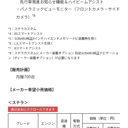
先行車発進お知らせ機能＆ハイビームアシスト
・パノラミックビューモニター（フロントカメラ・サイド
*8
カメラ）
*3：ステラカスタム
*4：RSスマートアシスト
*5：SUBARU純正8インチハイエンドメモリーナビ装着時を除く
*6：L/Lスマートアシストを除く
*7：Rスマートアシスト
*8：ステラカスタムにメーカー装着オプション 別途SUBARU純正ナビゲーショ
ン（ディーラー装着オプション）が必要になります
【販売計画】
月販700台
【メーカー希望小売価格】
＜ステラ＞
価格（単位：円）
変速
駆動
グレード
エンジン
機
方式