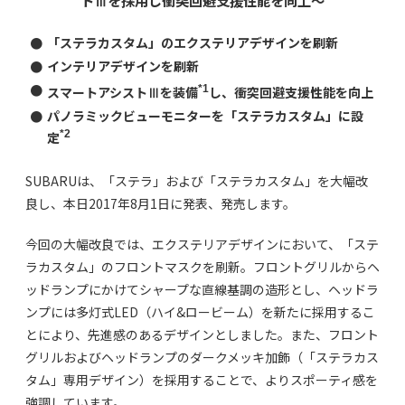
トⅢを採用し衝突回避支援性能を向上～
●
「ステラカスタム」のエクステリアデザインを刷新
●
インテリアデザインを刷新
●
*1
スマートアシストⅢを装備
し、衝突回避支援性能を向上
●
パノラミックビューモニターを「ステラカスタム」に設
*2
定
SUBARUは、「ステラ」および「ステラカスタム」を大幅改
良し、本日2017年8月1日に発表、発売します。
今回の大幅改良では、エクステリアデザインにおいて、「ステ
ラカスタム」のフロントマスクを刷新。フロントグリルからヘ
ッドランプにかけてシャープな直線基調の造形とし、ヘッドラ
ンプには多灯式LED（ハイ&ロービーム）を新たに採用するこ
とにより、先進感のあるデザインとしました。また、フロント
グリルおよびヘッドランプのダークメッキ加飾（「ステラカス
タム」専用デザイン）を採用することで、よりスポーティ感を
強調しています。