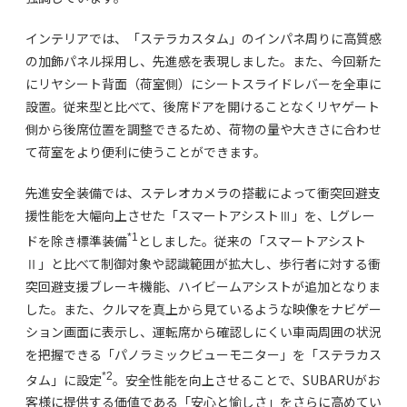
インテリアでは、「ステラカスタム」のインパネ周りに高質感
の加飾パネル採用し、先進感を表現しました。また、今回新た
にリヤシート背面（荷室側）にシートスライドレバーを全車に
設置。従来型と比べて、後席ドアを開けることなくリヤゲート
側から後席位置を調整できるため、荷物の量や大きさに合わせ
て荷室をより便利に使うことができます。
先進安全装備では、ステレオカメラの搭載によって衝突回避支
援性能を大幅向上させた「スマートアシストⅢ」を、Lグレー
*1
ドを除き標準装備
としました。従来の「スマートアシスト
Ⅱ」と比べて制御対象や認識範囲が拡大し、歩行者に対する衝
突回避支援ブレーキ機能、ハイビームアシストが追加となりま
した。また、クルマを真上から見ているような映像をナビゲー
ション画面に表示し、運転席から確認しにくい車両周囲の状況
を把握できる「パノラミックビューモニター」を「ステラカス
*2
タム」に設定
。安全性能を向上させることで、SUBARUがお
客様に提供する価値である「安心と愉しさ」をさらに高めてい