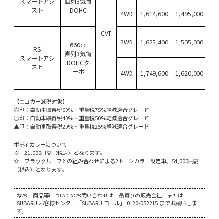
スマートアシ
直列3気筒
スト
DOHC
4WD
1,614,600
1,495,000
CVT
2WD
1,625,400
1,505,000
660cc
RS
直列3気筒
スマートアシ
DOHCタ
スト
ーボ
4WD
1,749,600
1,620,000
【エコカー減税対象】
◎印：自動車取得税60%・重量税75%軽減適合グレード
○印：自動車取得税40%・重量税50%軽減適合グレード
▲印：自動車取得税20%・重量税25%軽減適合グレード
ボディカラーについて
※：21,600円高（税込）となります。
☆：ブラックルーフとの組み合わせによる2トーンカラー設定車。54,000円高
（税込）となります。
なお、商品等についてのお問い合わせは、最寄りの販売会社、または
SUBARU お客様センター「SUBARU コール」 0120-052215 までお願いしま
す。