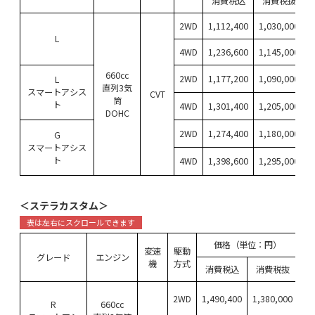
消費税込
消費税抜
2WD
1,112,400
1,030,000
L
4WD
1,236,600
1,145,000
660cc
2WD
1,177,200
1,090,000
L
直列3気
スマートアシス
CVT
筒
ト
4WD
1,301,400
1,205,000
DOHC
2WD
1,274,400
1,180,000
G
スマートアシス
ト
4WD
1,398,600
1,295,000
＜ステラカスタム＞
価格（単位：円）
エ
変速
駆動
グレード
エンジン
カ
機
方式
消費税込
消費税抜
減
2WD
1,490,400
1,380,000
R
660cc