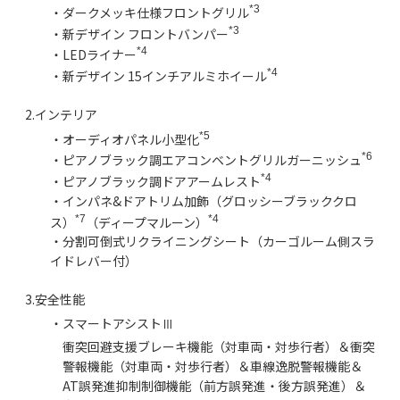
*3
・ダークメッキ仕様フロントグリル
*3
・新デザイン フロントバンパー
*4
・LEDライナー
*4
・新デザイン 15インチアルミホイール
2.インテリア
*5
・オーディオパネル小型化
*6
・ピアノブラック調エアコンベントグリルガーニッシュ
*4
・ピアノブラック調ドアアームレスト
・インパネ&ドアトリム加飾（グロッシーブラッククロ
*7
*4
ス）
（ディープマルーン）
・分割可倒式リクライニングシート（カーゴルーム側スラ
イドレバー付）
3.安全性能
・スマートアシストⅢ
衝突回避支援ブレーキ機能（対車両・対歩行者）＆衝突
警報機能（対車両・対歩行者）＆車線逸脱警報機能＆
AT誤発進抑制制御機能（前方誤発進・後方誤発進）＆