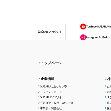
YouTube SUBARU On
公式SNSアカウント
Instagram SUBARU
トップページ
企業情報
株
SUBARUのありたい姿
企
トップメッセージ
財
SUBARU 2025方針
I
会社概要・役員／CXO一覧
株
事業所・関係会社
株