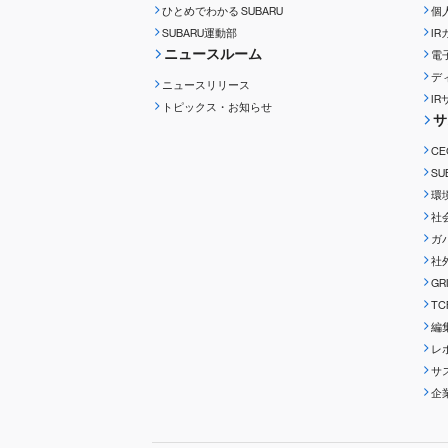
ひとめでわかる
SUBARU
個
SUBARU運動部
I
ニュースルーム
電
デ
ニュースリリース
I
トピックス・お知らせ
サ
C
S
環
社
ガ
社
G
T
編
レ
サ
企