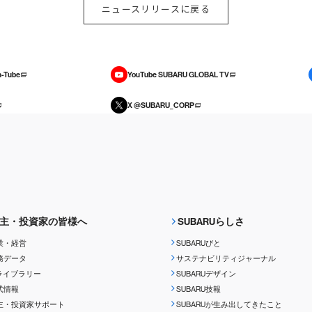
ニュースリリースに戻る
-Tube
YouTube SUBARU GLOBAL TV
X @SUBARU_CORP
主・投資家の皆様へ
SUBARUらしさ
業・経営
SUBARUびと
務データ
サステナビリティジャーナル
Rライブラリー
SUBARUデザイン
式情報
SUBARU技報
主・投資家サポート
SUBARUが生み出してきたこと