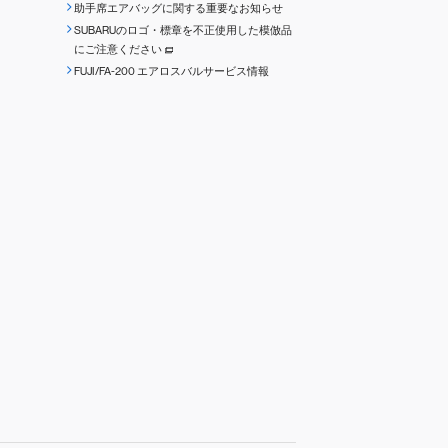
助手席エアバッグに関する重要なお知らせ
SUBARUのロゴ・標章を不正使用した模倣品
にご注意ください
FUJI/FA-200 エアロスバルサービス情報