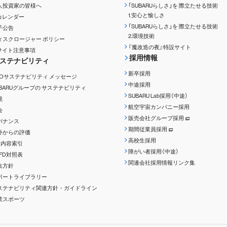
人投資家の皆様へ
「SUBARUらしさ」を
際立たせる技術
1.安心と愉しさ
Rカレンダー
「SUBARUらしさ」を
際立たせる技術
子公告
2.環境技術
ィスクロージャー
ポリシー
『魔改造の夜』特設サイト
Rサイト注意事項
採用情報
ステナビリティ
新卒採用
EOサステナビリティ
メッセージ
中途採用
UBARUグループの
サステナビリティ
SUBARU Lab採用（中途）
境
航空宇宙カンパニー採用
会
販売会社グループ採用
バナンス
期間従業員採用
外からの評価
高校生採用
RI内容索引
障がい者採用（中途）
CFD対照表
関連会社採用情報リンク集
集方針
ポートライブラリー
ステナビリティ関連方針・ガイドライン
業スポーツ