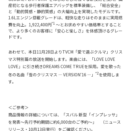
産初となる歩行者保護エアバッグを標準装備し、「総合安全」
と「動的質感・静的質感」の大幅向上を実現したモデルです。
1.6Lエンジン搭載グレードは、軽快な走りはそのままに実用燃
*1
費を向上。1,922,400円
～とお求めやすい価格帯とすること
で、より多くのお客様に「安心と愉しさ」を体感頂けるグレー
ドです。
あわせて、本日11月28日よりTVCM「愛で選ぶクルマ」クリス
マス特別篇の放送を開始します。楽曲には、「LOVE LOVE
LOVE」に引き続きDREAMS COME TRUEを採用。愛を歌った
*2
冬の名曲「雪のクリスマス — VERSION‘16 —」
を使用しま
す。
＜ご参考＞
商品情報の詳細については、「スバル 新型「インプレッサ」
を発表～先行予約期間に約6,000台のご予約～」 （ニュース
リリース・10月13日発行）をご確認ください。