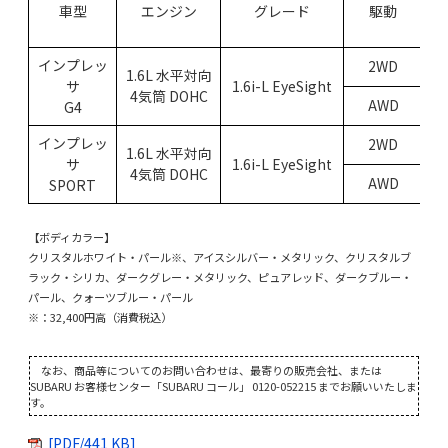
車型
エンジン
グレード
駆動
インプレッ
2WD
1.6L 水平対向
サ
1.6i-L EyeSight
4気筒 DOHC
AWD
G4
リ
インプレッ
2WD
1.6L 水平対向
サ
1.6i-L EyeSight
4気筒 DOHC
AWD
SPORT
【ボディカラー】
クリスタルホワイト・パール※、アイスシルバー・メタリック、クリスタルブ
ラック・シリカ、ダークグレー・メタリック、ピュアレッド、ダークブルー・
パール、クォーツブルー・パール
※：32,400円高（消費税込）
なお、商品等についてのお問い合わせは、最寄りの販売会社、または
SUBARU お客様センター「SUBARU コール」 0120-052215 までお願いいたしま
す。
[PDF/441 KB]