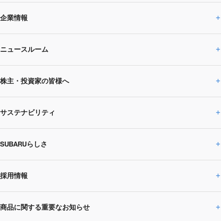
企業情報
ニュースルーム
企業情報トップ
株主・投資家の皆様へ
ニュースルームトップ
SUBARUのありたい姿
トップメッセージ
サステナビリティ
株主・投資家の皆様へトップ
ニュースリリース
トピックス・お知らせ
SUBARU 2025方針
会社概要・役員／CXO一覧
SUBARUらしさ
ひとめでわかる
サステナビリティトップ
閉じる
企業・経営
財務データ
事業所・関係会社
SUBARU
CEOサステナビリティ
SUBARUグループの
採用情報
SUBARUらしさトップ
IRライブラリー
株式情報
SUBARU運動部
メッセージ
サステナビリティ
商品に関する重要なお知らせ
採用情報トップ
SUBARUびと
サステナビリティジャーナル
環境
社会
株主・投資家サポート
個人投資家の皆様へ
閉じる