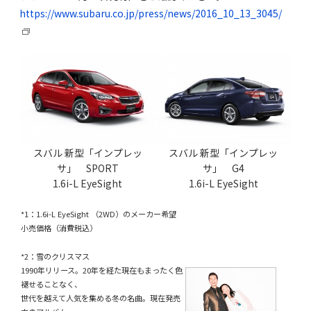
https://www.subaru.co.jp/press/news/2016_10_13_3045/
スバル 新型「インプレッ
スバル 新型「インプレッ
サ」 SPORT
サ」 G4
1.6i-L EyeSight
1.6i-L EyeSight
*1：1.6i-L EyeSight （2WD）のメーカー希望
小売価格（消費税込）
*2：雪のクリスマス
1990年リリース。20年を経た現在もまったく色
褪せることなく、
世代を越えて人気を集める冬の名曲。現在発売