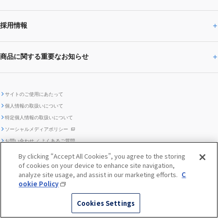
SUBARU
CEOサステナビリティ
SUBARUグループの
採用情報
SUBARUらしさトップ
IRライブラリー
株式情報
SUBARU運動部
メッセージ
サステナビリティ
商品に関する重要なお知らせ
採用情報トップ
SUBARUびと
サステナビリティジャーナル
環境
社会
株主・投資家サポート
個人投資家の皆様へ
閉じる
商品に関する重要なお知らせトップ
新卒採用
中途採用
SUBARUデザイン
SUBARU技報
ガバナンス
社外からの評価
IRカレンダー
電子公告
サイトのご使用にあたって
個人情報の取扱いについて
「SUBARUらしさ」を
SUBARU ハイブリッド車 レスキュ
特定個人情報の取扱いについて
車種別環境情報
ディスクロージャー
SUBARU Lab採用（中途）
航空宇宙カンパニー採用
SUBARUが生み出してきたこと
際立たせる技術
GRI内容索引
TCFD対照表
ー時の取扱い
IRサイト注意事項
ソーシャルメディアポリシー
ポリシー
1.安心と愉しさ
お問い合わせ ／ よくあるご質問
「SUBARUらしさ」を
クッキーポリシー
自動車リサイクル
リコール情報
By clicking “Accept All Cookies”, you agree to the storing
販売会社グループ採用
期間従業員採用
際立たせる技術
『魔改造の夜』特設サイト
閉じる
編集方針
レポートライブラリー
of cookies on your device to enhance site navigation,
メディア
2.環境技術
analyze site usage, and assist in our marketing efforts.
C
助手席エアバッグに関する重要な
SUBARUのロゴ・標章を不正使用
ookie Policy
サステナビリティ関連方針・ガイ
© SUBARU CORPORATION
閉じる
高校生採用
障がい者採用（中途）
企業スポーツ
お知らせ
した模倣品にご注意ください
ドライン
Cookies Settings
/* 2018年以前の記事の体裁統一対応のためのCSS 20230531 */
FUJI/FA-200 エアロスバルサービス