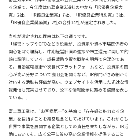
る企業で、今年度は応募企業258社の中から「IR優良企業大
賞」2社、「IR優良企業賞」7社、「IR優良企業特別賞」3社、
「IR優良企業奨励賞」2社の合計14社が選定されました。
当社が選定された理由は以下の通りです。
「経営トップやCFOなどの役員が、投資家や資本市場関係者の
関心を深く理解し、中期経営計画の進捗や株主還元に関して的
確に説明している。成長戦略や資本戦略も明解で合理的であ
る。自動運転技術や次世代プラットフォームなど、投資家の関
心が高い分野について説明会を開くなど、IR部門がきめ細かく
対応する活動も評価が高い。ウェブサイトを活用した迅速な情
報発信も充実させており、公平な情報開示に努める姿勢を表し
ている。」
富士重工業は、“お客様第一”を基軸に「存在感と魅力ある企
業」を目指すことを経営理念として掲げています。これからも
世界で事業を展開する企業としての責任を果たしながら、IR活
動においても、広く公平に質の高い企業情報を提供すること