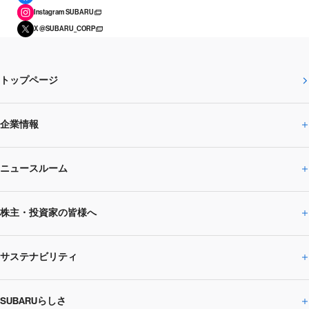
Instagram SUBARU
X @SUBARU_CORP
トップページ
企業情報
ニュースルーム
企業情報トップ
株主・投資家の皆様へ
ニュースルームトップ
SUBARUのありたい姿
トップメッセージ
サステナビリティ
株主・投資家の皆様へトップ
ニュースリリース
トピックス・お知らせ
SUBARU 2025方針
会社概要・役員／CXO一覧
SUBARUらしさ
ひとめでわかる
サステナビリティトップ
閉じる
企業・経営
財務データ
事業所・関係会社