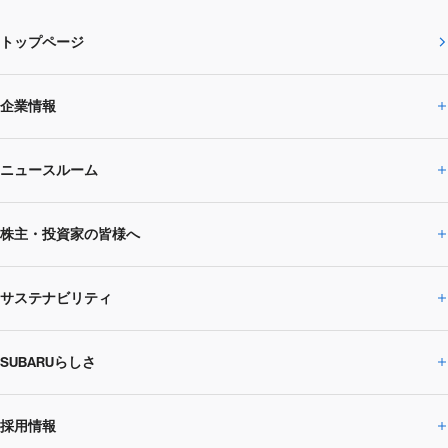
トップページ
企業情報
ニュースルーム
企業情報トップ
株主・投資家の皆様へ
ニュースルームトップ
SUBARUのありたい姿
トップメッセージ
サステナビリティ
株主・投資家の皆様へトップ
ニュースリリース
トピックス・お知らせ
SUBARU 2025方針
会社概要・役員／CXO一覧
SUBARUらしさ
ひとめでわかる
サステナビリティトップ
閉じる
企業・経営
財務データ
事業所・関係会社
SUBARU
CEOサステナビリティ
SUBARUグループの
採用情報
SUBARUらしさトップ
IRライブラリー
株式情報
SUBARU運動部
メッセージ
サステナビリティ