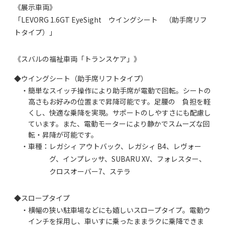
《展示車両》
「LEVORG 1.6GT EyeSight ウイングシート （助手席リフ
トタイプ）」
《スバルの福祉車両「トランスケア」》
◆ウイングシート（助手席リフトタイプ）
・簡単なスイッチ操作により助手席が電動で回転。シートの
高さもお好みの位置まで昇降可能です。足腰の 負担を軽
くし、快適な乗降を実現。サポートのしやすさにも配慮し
ています。また、電動モーターにより静かでスムーズな回
転・昇降が可能です。
・車種：レガシィ アウトバック、レガシィ B4、レヴォー
グ、インプレッサ、SUBARU XV、フォレスター、
クロスオーバー7、ステラ
◆スロープタイプ
・横幅の狭い駐車場などにも嬉しいスロープタイプ。電動ウ
インチを採用し、車いすに乗ったままラクに乗降できま