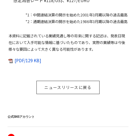
想定為替レート ¥118/US$、¥127/EURO
*1：中間連結決算の開示を始めた2001年3月期以降の過去最高
*2：通期連結決算の開示を始めた1986年3月期以降の過去最高
本資料に記載されている業績見通し等の将来に関する記述は、発表日現
在において入手可能な情報に基づいたものであり、実際の業績等は今後
様々な要因によって大きく異なる可能性があります。
[PDF/129 KB]
ニュースリリースに戻る
公式SNSアカウント