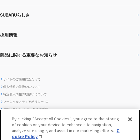
SUBARUらしさ
ひとめでわかる
サステナビリティトップ
閉じる
企業・経営
財務データ
事業所・関係会社
SUBARU
CEOサステナビリティ
SUBARUグループの
採用情報
SUBARUらしさトップ
IRライブラリー
株式情報
SUBARU運動部
メッセージ
サステナビリティ
商品に関する重要なお知らせ
採用情報トップ
SUBARUびと
サステナビリティジャーナル
環境
社会
株主・投資家サポート
個人投資家の皆様へ
閉じる
商品に関する重要なお知らせトップ
新卒採用
中途採用
SUBARUデザイン
SUBARU技報
ガバナンス
社外からの評価
IRカレンダー
電子公告
サイトのご使用にあたって
個人情報の取扱いについて
「SUBARUらしさ」を
SUBARU ハイブリッド車 レスキュ
特定個人情報の取扱いについて
車種別環境情報
ディスクロージャー
SUBARU Lab採用（中途）
航空宇宙カンパニー採用
SUBARUが生み出してきたこと
際立たせる技術
GRI内容索引
TCFD対照表
ー時の取扱い
IRサイト注意事項
ソーシャルメディアポリシー
ポリシー
1.安心と愉しさ
お問い合わせ ／ よくあるご質問
「SUBARUらしさ」を
クッキーポリシー
自動車リサイクル
リコール情報
By clicking “Accept All Cookies”, you agree to the storing
販売会社グループ採用
期間従業員採用
際立たせる技術
『魔改造の夜』特設サイト
閉じる
編集方針
レポートライブラリー
of cookies on your device to enhance site navigation,
メディア
2.環境技術
analyze site usage, and assist in our marketing efforts.
C
助手席エアバッグに関する重要な
SUBARUのロゴ・標章を不正使用
ookie Policy
サステナビリティ関連方針・ガイ
© SUBARU CORPORATION
閉じる
高校生採用
障がい者採用（中途）