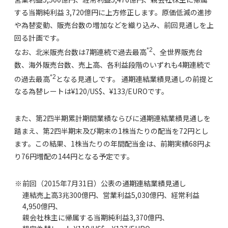
する当期純利益 3,720億円に上方修正します。原価低減の進捗
や為替変動、販売台数の増加などを織り込み、前回見通しを上
回る計画です。
*2
なお、北米販売台数は7期連続で過去最高
、全世界販売台
数、海外販売台数、売上高、各利益段階のいずれも4期連続で
*2
の過去最高
となる見通しです。 通期連結業績見通しの前提と
なる為替レートは¥120/US$、¥133/EUROです。
また、第2四半期累計期間業績ならびに通期連結業績見通しを
踏まえ、第2四半期末及び期末の1株当たりの配当を72円とし
ます。この結果、1株当たりの年間配当金は、前期実績68円よ
り76円増配の144円となる予定です。
※
前回（2015年7月31日）公表の通期連結業績見通し
連結売上高3兆300億円、営業利益5,030億円、経常利益
4,950億円、
親会社株主に帰属する当期純利益3,370億円、