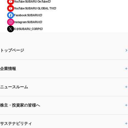
YouTube SUBARU On-Tube
YouTube SUBARU GLOBAL TV
Facebook SUBARU
Instagram SUBARU
X @SUBARU_CORP
トップページ
企業情報
ニュースルーム
企業情報トップ
株主・投資家の皆様へ
ニュースルームトップ
SUBARUのありたい姿
トップメッセージ
サステナビリティ
株主・投資家の皆様へトップ
ニュースリリース
トピックス・お知らせ
SUBARU 2025方針
会社概要・役員／CXO一覧