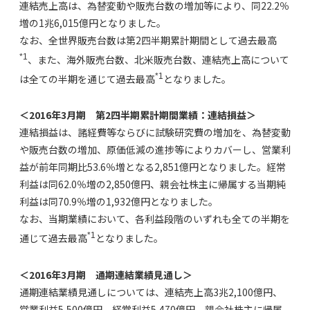
連結売上高は、為替変動や販売台数の増加等により、同22.2％
増の1兆6,015億円となりました。
なお、全世界販売台数は第2四半期累計期間として過去最高
*1
、また、海外販売台数、北米販売台数、連結売上高について
*1
は全ての半期を通じて過去最高
となりました。
＜2016年3月期 第2四半期累計期間業績：連結損益＞
連結損益は、諸経費等ならびに試験研究費の増加を、為替変動
や販売台数の増加、原価低減の進捗等によりカバーし、営業利
益が前年同期比53.6％増となる2,851億円となりました。経常
利益は同62.0％増の2,850億円、親会社株主に帰属する当期純
利益は同70.9％増の1,932億円となりました。
なお、当期業績において、各利益段階のいずれも全ての半期を
*1
通じて過去最高
となりました。
＜2016年3月期 通期連結業績見通し＞
通期連結業績見通しについては、連結売上高3兆2,100億円、
営業利益5,500億円、経常利益5,470億円、親会社株主に帰属