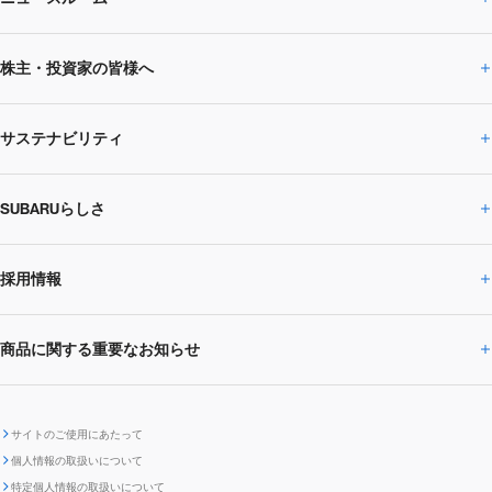
企業情報トップ
株主・投資家の皆様へ
ニュースルームトップ
SUBARUのありたい姿
トップメッセージ
サステナビリティ
株主・投資家の皆様へトップ
ニュースリリース
トピックス・お知らせ
SUBARU 2025方針
会社概要・役員／CXO一覧
SUBARUらしさ
ひとめでわかる
サステナビリティトップ
閉じる
企業・経営
財務データ
事業所・関係会社
SUBARU
CEOサステナビリティ
SUBARUグループの
採用情報
SUBARUらしさトップ
IRライブラリー
株式情報
SUBARU運動部
メッセージ
サステナビリティ
商品に関する重要なお知らせ
採用情報トップ
SUBARUびと
サステナビリティジャーナル
環境
社会
株主・投資家サポート
個人投資家の皆様へ
閉じる
商品に関する重要なお知らせトップ
新卒採用
中途採用
SUBARUデザイン
SUBARU技報
ガバナンス
社外からの評価
IRカレンダー
電子公告
サイトのご使用にあたって
個人情報の取扱いについて
「SUBARUらしさ」を
SUBARU ハイブリッド車 レスキュ
特定個人情報の取扱いについて