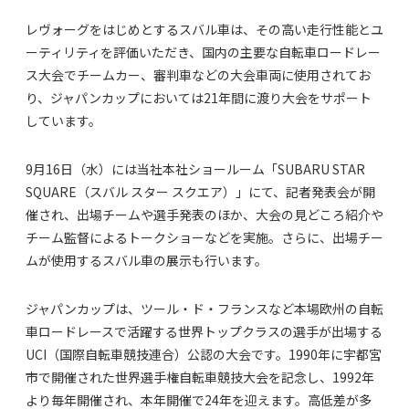
レヴォーグをはじめとするスバル車は、その高い走行性能とユ
ーティリティを評価いただき、国内の主要な自転車ロードレー
ス大会でチームカー、審判車などの大会車両に使用されてお
り、ジャパンカップにおいては21年間に渡り大会をサポート
しています。
9月16日（水）には当社本社ショールーム「SUBARU STAR
SQUARE（スバル スター スクエア）」にて、記者発表会が開
催され、出場チームや選手発表のほか、大会の見どころ紹介や
チーム監督によるトークショーなどを実施。さらに、出場チー
ムが使用するスバル車の展示も行います。
ジャパンカップは、ツール・ド・フランスなど本場欧州の自転
車ロードレースで活躍する世界トップクラスの選手が出場する
UCI（国際自転車競技連合）公認の大会です。1990年に宇都宮
市で開催された世界選手権自転車競技大会を記念し、1992年
より毎年開催され、本年開催で24年を迎えます。高低差が多